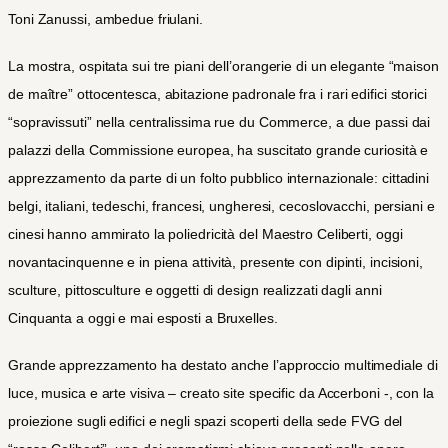
Toni Zanussi, ambedue friulani.
La mostra, ospitata sui tre piani dell’orangerie di un elegante “maison
de ma
î
tre” ottocentesca, abitazione padronale fra i rari edifici storici
“sopravissuti” nella centralissima rue du Commerce, a due passi dai
palazzi della Commissione europea, ha suscitato grande curiosità e
apprezzamento da parte di un folto pubblico internazionale: cittadini
belgi, italiani, tedeschi, francesi, ungheresi, cecoslovacchi, persiani e
cinesi hanno ammirato la poliedricità del Maestro Celiberti, oggi
novantacinquenne e in piena attività, presente con dipinti, incisioni,
sculture, pittosculture e oggetti di design realizzati dagli anni
Cinquanta a oggi e mai esposti a Bruxelles.
Grande apprezzamento ha destato anche l’approccio multimediale di
luce, musica e arte visiva – creato site specific da Accerboni -, con la
proiezione sugli edifici e negli spazi scoperti della sede FVG del