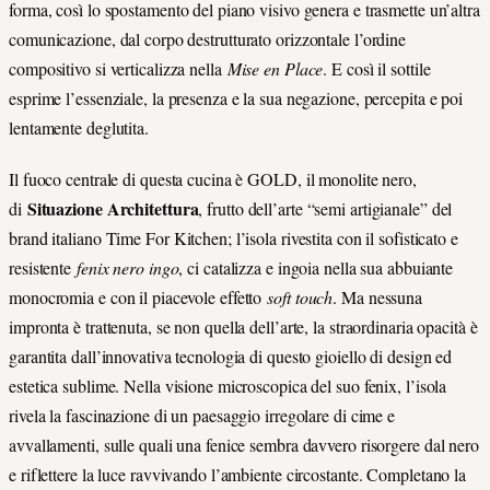
forma, così lo spostamento del piano visivo genera e trasmette un’altra
comunicazione, dal corpo destrutturato orizzontale l’ordine
compositivo si verticalizza nella
Mise en Place
. E così il sottile
esprime l’essenziale, la presenza e la sua negazione, percepita e poi
lentamente deglutita.
Il fuoco centrale di questa cucina è GOLD, il monolite nero,
Situazione Architettura
di
, frutto dell’arte “semi artigianale” del
brand italiano Time For Kitchen; l’isola rivestita con il sofisticato e
resistente
fenix nero ingo
, ci catalizza e ingoia nella sua abbuiante
monocromia e con il piacevole effetto
soft touch
. Ma nessuna
impronta è trattenuta, se non quella dell’arte, la straordinaria opacità è
garantita dall’innovativa tecnologia di questo gioiello di design ed
estetica sublime. Nella visione microscopica del suo fenix, l’isola
rivela la fascinazione di un paesaggio irregolare di cime e
avvallamenti, sulle quali una fenice sembra davvero risorgere dal nero
e riflettere la luce ravvivando l’ambiente circostante. Completano la