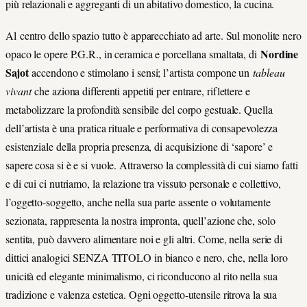
più relazionali e aggreganti di un abitativo domestico, la cucina.
Al centro dello spazio tutto è apparecchiato ad arte. Sul monolite nero
Nordine
opaco le opere P.G.R., in ceramica e porcellana smaltata, di
Sajot
accendono e stimolano i sensi; l’artista compone un
tableau
vivant
che aziona differenti appetiti per entrare, riflettere e
metabolizzare la profondità sensibile del corpo gestuale. Quella
dell’artista è una pratica rituale e performativa di consapevolezza
esistenziale della propria presenza, di acquisizione di ‘sapore’ e
sapere cosa si è e si vuole. Attraverso la complessità di cui siamo fatti
e di cui ci nutriamo, la relazione tra vissuto personale e collettivo,
l’oggetto-soggetto, anche nella sua parte assente o volutamente
sezionata, rappresenta la nostra impronta, quell’azione che, solo
sentita, può davvero alimentare noi e gli altri. Come, nella serie di
dittici analogici SENZA TITOLO in bianco e nero, che, nella loro
unicità ed elegante minimalismo, ci riconducono al rito nella sua
tradizione e valenza estetica. Ogni oggetto-utensile ritrova la sua