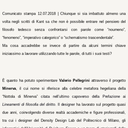
Comunicato stampa 12.07.2018 | Chiunque si sia imbattuto almen
o
una
volta
negli
scritti di Kant s
a
che non è possibile entrare nel pensiero del
filosofo tedesco senza
confrontarsi
con
parole come “noumeno”,
“fenomeno”, “imperativo categorico” o “schematismo trascendentale”.
Ma cosa accadrebbe s
e invece
di partire da alcuni termini chiave
iniziassimo a lavorare utilizzando tutte le parole, di tutti i su
oi
testi?
È quanto ha potuto sperimentare
Valerio Pellegrini
attraverso il progetto
Minerva
,
i
l cui
nome si riferisce alla celebre metafora hegeliana dell
a
“
Nottola di Minerva
”
citata nell’ultimo capoverso della Prefazione
a
i
Lineamenti di filosofia del diritto
.
Il designer
ha lavorato sul progetto quasi
due anni, coinvolgendo
diverse realtà accademiche e figure professionali,
tra cui i designer del Density Design Lab del Politecnico di Milano, gli