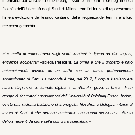
informatici dell’Università di Duisburg
–
Essen e un team di storiografi della
filosofia dell’Università degli Studi di Milano,
con l’obiettivo di
rappresenta
re
l’intera evoluzione del lessico kantiano: dalla frequenza dei termini alla loro
reciproca gerarchia.
«
La scelta di concentrarmi sugli scritti kantiani è dipesa da due ragioni,
entrambe accidentali
–
spiega Pellegrini.
La prima è che il progetto è nato
chiacchierando davanti ad un caffè con un amico profondamente
appassionato di Kant. La seconda è che,
nel 2012
, il corpus
kantiano era
l’unico disponibile in formato digitale e strutturato, grazie al lavoro di un
gruppo di ricercatori sponsorizzati dall’Università di Duisburg-Essen. Inoltre,
esiste una radicata tradizione di storiografia filosofica e filologica intorno al
lavoro di Kant, il che avrebbe assicurato una buona ricezione e utilizzo
dello strumenti da parte della comunità
scientifica
.
»