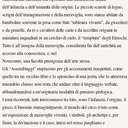
dell’infanzia e dell’umanità delle origini. Le piccole scatole di legno,
scrigni dell’immaginazione e della meraviglia, sono stanze abitate da
bamboline souvenir in posa come finti “tableaux vivants”, da giocolieri
e da gemelle, da re e cavalieri delle carte e da uccellini origami in
miniatura inquadrati in un cerchio di cielo, il “templum” degli Etruschi.
Tutto è all’insegna della meraviglia, considerata fin dall’antichità un
accesso alla conoscenza, e, nel
Novecento, una facoltà primigenia dell’arte stessa.
Gli “Assemblaggi” stupiscono per gli accostamenti inaspettati, come
quello tra un vecchio libro e lo spioncino di una porta, che lo attraversa
tenendolo chiuso: non resta che andare oltre il linguaggio verbale,
abbandonandosi a un’originaria modalità di pensiero prelogica.
I temi ricorrenti, tutti interconnessi tra loro, sono l’infanzia, l’origine, il
gioco, il binomio immagini/parole, il mondo del circo (visto come
un’esposizione di meraviglie viventi), i simboli, gli archetipi e, per
finire, la divinazione e il caso, intesi nel senso junghiano e