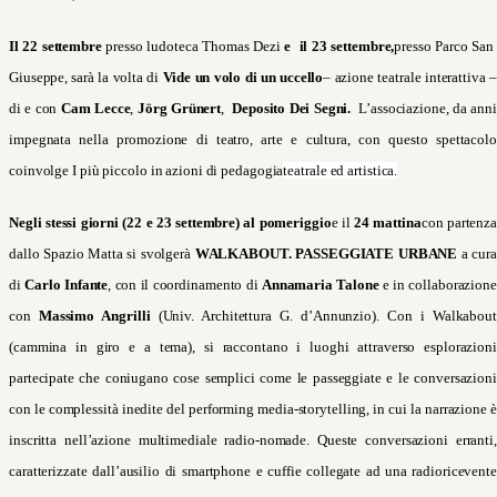
Il 22
settembre
presso ludoteca Thomas Dezi
e il 23 settembre,
presso Parco San
Giuseppe, sarà la volta di
Vide un volo di un uccello
–
azione teatrale interattiva –
di e con
Cam Lecce
,
Jörg Grünert
,
Deposito Dei Segni.
L’associazione, da ann
impegnata nella promozione di teatro, arte e cultura, con questo spettacolo
coinvolge I più piccolo in azioni di pedagogia
teatrale ed artistica.
Negli stessi giorni (22 e 23 settembre) al pomeriggio
e il
24 mattina
con partenz
dallo Spazio Matta si svolgerà
WALKABOUT. PASSEGGIATE URBANE
a cur
di
Carlo Infante
, con il coordinamento di
Annamaria Talone
e in collaborazione
con
Massimo Angrilli
(Univ. Architettura G. d’Annunzio). Con i Walkabout
(cammina in giro e a tema), si raccontano i luoghi attraverso esplorazioni
partecipate che coniugano cose semplici come le passeggiate e le conversazioni
con le complessità inedite del performing media-storytelling, in cui la narrazione è
inscritta nell’azione multimediale radio-nomade. Queste conversazioni erranti,
caratterizzate dall’ausilio di smartphone e cuffie collegate ad una radioricevente