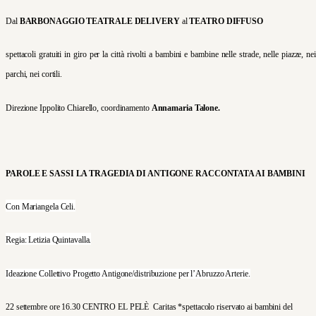
Dal
BARBONAGGIO TEATRALE DELIVERY
al
TEATRO DIFFUSO
spettacoli gratuiti in giro per la città rivolti a bambini e bambine
nelle strade, nelle piazze, nei
parchi, nei cortili.
Direzione Ippolito Chiarello
, coordinamento
Annamaria Talone.
PAROLE E SASSI LA TRAGEDIA DI ANTIGONE RACCONTATA AI BAMBINI
Con Mariangela Celi.
R
egia: Letizia
Quintavalla.
I
deazione Collettivo Progetto Antigone/distribuzione per l’Abruzzo Arterie.
22 settembre ore 16.30 CENTRO EL PELÈ
C
aritas *spettacolo riservato ai bambini del