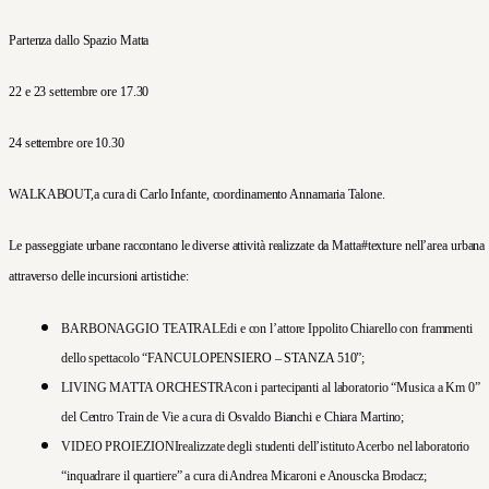
Partenza dallo Spazio Matta
22 e 23 settembre ore 17.30
24 settembre ore 10.30
WALKABOUT,
a cura di Carlo Infante, coordinamento Annamaria Talone.
Le passeggiate urbane raccontano le diverse attività realizzate da Matta#texture nell’area urbana
attraverso delle incursioni artistiche:
BARBONAGGIO TEATRALE
di e con l’attore Ippolito Chiarello con frammenti
dello spettacolo “
FANCULOPENSIERO – STANZA 510
”;
LIVING MATTA ORCHESTRA
con i partecipanti al laboratorio “Musica a Km 0”
del Centro Train de Vie a cura di Osvaldo Bianchi e Chiara Martino;
VIDEO PROIEZIONI
realizzate degli studenti dell’istituto Acerbo nel laboratorio
“inquadrare il quartiere” a cura di Andrea Micaroni e Anouscka Brodacz;