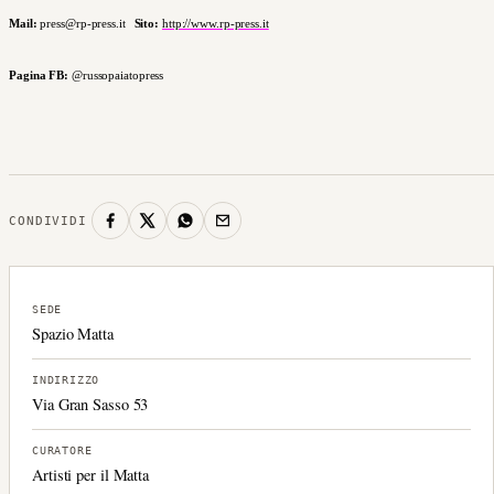
Mail:
press@rp-press.it
Sito:
http://www.rp-press.it
Pagina FB:
@russopaiatopress
CONDIVIDI
SEDE
Spazio Matta
INDIRIZZO
Via Gran Sasso 53
CURATORE
Artisti per il Matta