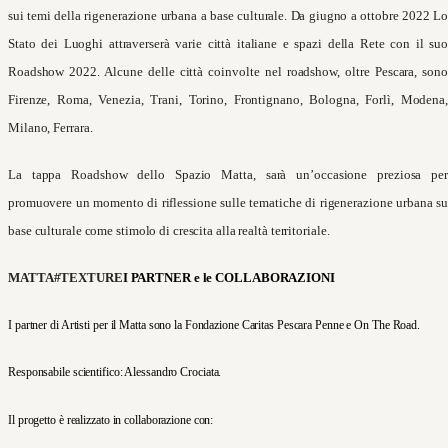
sui temi della rigenerazione urbana a base culturale. Da giugno a ottobre 2022 Lo
Stato dei Luoghi attraverserà varie città italiane e spazi della Rete con il suo
Roadshow 2022. Alcune delle città coinvolte nel roadshow, oltre Pescara, sono
Firenze, Roma, Venezia, Trani, Torino, Frontignano, Bologna, Forlì, Modena,
Milano, Ferrara.
La tappa Roadshow dello Spazio Matta, sarà un’occasione preziosa per
promuovere un momento di riflessione sulle tematiche di rigenerazione urbana su
base culturale come stimolo di crescita alla realtà territoriale.
MATTA#TEXTURE
I PARTNER e le COLLABORAZIONI
I partner di Artisti per il Matta sono la Fondazione Caritas Pescara Penne e On The Road.
Responsabile scientifico: Alessandro Crociata.
Il progetto è realizzato in collaborazione con: