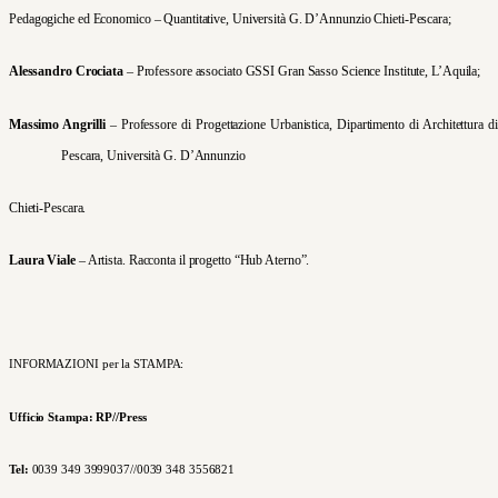
Pedagogiche ed Economico – Quantitative, Università G. D’Annunzio Chieti-Pescara;
Alessandro Crociata
– Professore associato GSSI Gran Sasso Science Institute, L’Aquila;
Massimo Angrilli
– Professore di Progettazione Urbanistica, Dipartimento di Architettura di
Pescara, Università G. D’Annunzio
Chieti-Pescara.
Laura Viale
– Artista. Racconta il progetto “Hub Aterno”.
I
NFORMAZIONI per la STAMPA:
Ufficio Stampa: RP//Press
Tel:
0039 349 3999037//0039 348 3556821