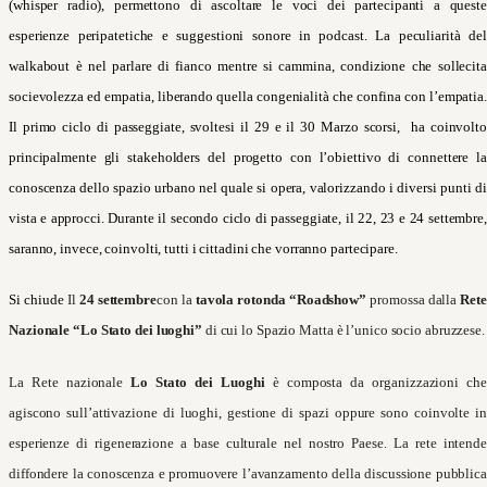
(whisper radio), permettono di ascoltare le voci dei partecipanti a queste
esperienze peripatetiche e suggestioni sonore in podcast. La peculiarità del
walkabout è nel parlare di fianco mentre si cammina, condizione che sollecita
socievolezza ed empatia, liberando quella congenialità che confina con l’empatia.
Il primo ciclo di passeggiate, svoltesi il 29 e il 30 Marzo scorsi, ha coinvolto
principalmente gli stakeholders del progetto con l’obiettivo di connettere la
conoscenza dello spazio urbano nel quale si opera, valorizzando i diversi punti di
vista e approcci. Durante il secondo ciclo di passeggiate, il 22, 23 e 24 settembre,
saranno, invece, coinvolti, tutti i cittadini che vorranno partecipare.
Si chiude
Il
24 settembre
con la
tavola rotonda “Roadshow”
promossa dalla
Rete
Nazionale “Lo Stato dei luoghi”
di cui lo Spazio Matta è l’unico socio abruzzese.
La Rete nazionale
Lo Stato dei Luoghi
è composta da organizzazioni che
agiscono sull’attivazione di luoghi, gestione di spazi oppure sono coinvolte in
esperienze di rigenerazione a base culturale nel nostro Paese. La rete intende
diffondere la conoscenza e promuovere l’avanzamento della discussione pubblica