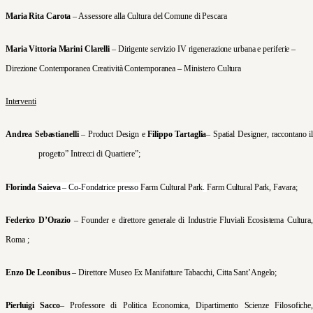
Maria Rita Carota
– Assessore alla Cultura del Comune di Pescara
Maria Vittoria Marini Clarelli
– Dirigente servizio IV rigenerazione urbana e periferie –
Direzione Contemporanea Creatività Contemporanea – Ministero Cultura
Interventi
Andrea Sebastianelli
– Product Design e
Filippo Tartaglia
– Spatial Designer, raccontano il
progetto” Intrecci di Quartiere”;
Florinda
Saieva
– Co-Fondatrice presso
Farm Cultural Park
.
Farm Cultural Park, Favara;
Federico D’Orazio
– Founder e direttore generale di Industrie Fluviali Ecosistema Cultura,
Roma ;
Enzo De Leonibus
– Direttore Museo Ex Manifatture Tabacchi, Citta Sant’Angelo;
Pierluigi Sacco
– Professore di Politica Economica, Dipartimento Scienze Filosofiche