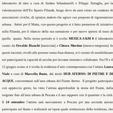
laboratorio di idee
a cura di Andrea Sebastianelli e Filippo Tartaglia,
per la
valorizzazione dell’Ex Spazio Filanda, luogo dove da anni esiste un comitato di
associazioni civiche, di opinion makers che agisce con proposte di rigenerazione
urbana. Artisti per il Matta, con questo progetto si è fatto promotore di iniziative
sulla Filanda, per il rilancio della sua narrazione e per nuove ipotesi di riuso di
quello spazio. Nello stesso periodo si è svolto
MUSICA A KM 0
il laboratorio
curato da
Osvaldo Bianchi
[musicista] e
Chiara Martino
[musico-terapeuta]. In
questi incontri, rivolti alle persone senza fissa dimora, si è cercato di sensibilizzare
nei partecipanti la capacità di ascolto per lavorare insieme e collaborare. Fra l’8 e il
12 giugno scorso si è svolta la residenza d’arte contemporanea con l’artista
Laura
Viale
a cura di
Marcella Russo
, dal titolo
HUB ATERNO: DI PIETRE E D
ACQUE
, concentratasi sull’area urbana del Fiume Aterno. Il progetto partecipato
con approccio green, ha visto l’artista approfondire la storia del Fiume, dalla
sorgente fino all’area urbana di Pescara e il suo rapporto con il quartiere e la città.
Il
24
settembre
l’artista sarà nuovamente a Pescara per una seconda azione
partecipata sul fiume e realizzerà un’opera quale restituzione della residenza, che