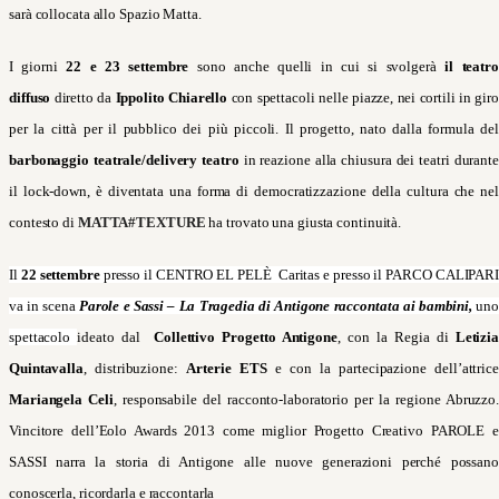
sarà collocata allo Spazio Matta.
I giorni
22 e 23 settembre
sono anche quelli in cui si svolgerà
il teatro
diffuso
diretto da
Ippolito Chiarello
con spettacoli nelle piazze, nei cortili in gir
per la città per il pubblico dei più piccoli.
Il progetto, nato
dalla formula del
barbonaggio teatrale/delivery teatro
in reazione alla chiusura dei teatri durante
il lock-down, è diventata una forma di democratizzazione della cultura che nel
contesto di
MATTA#TEXTURE
ha trovato una giusta continuità.
Il
22 settembre
presso il CENTRO EL PELÈ Caritas e presso il PARCO CALIPAR
va in scena
Parole e Sassi – La Tragedia di Antigone raccontata ai bambini,
uno
spettacolo
ideato dal
Collettivo Progetto Antigone
, con la Regia di
Letizi
Quintavalla
, distribuzione:
Arterie ETS
e con la partecipazione dell’attrice
Mariangela Celi
, responsabile del racconto-laboratorio per la regione Abruzzo
Vincitore dell’Eolo Awards 2013 come miglior Progetto Creativo PAROLE e
SASSI narra la storia di Antigone alle nuove generazioni perché possano
conoscerla, ricordarla e raccontarla