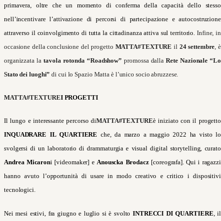
primavera, oltre che un momento di conferma della capacità dello stesso
nell’incentivare l’attivazione di percorsi di partecipazione e autocostruzione
attraverso il coinvolgimento di tutta la cittadinanza attiva sul territorio.
Infine, in
occasione della conclusione del progetto
MATTA#TEXTURE
il
24 settembre
, è
organizzata la
tavola rotonda “Roadshow”
promossa dalla
Rete Nazionale “Lo
Stato dei luoghi”
di cui lo Spazio Matta è l’unico socio abruzzese.
MATTA#TEXTURE
I PROGETTI
Il lungo e interessante percorso di
MATTA#TEXTURE
è iniziato con il progett
INQUADRARE IL QUARTIERE
che, da marzo a maggio 2022 ha visto lo
svolgersi di un laboratorio di drammaturgia e visual digital storytelling, curato
Andrea Micaron
i [videomaker] e
Anouscka Brodacz
[coreografa]. Qui i ragazzi
hanno avuto l’opportunità di usare in modo creativo e critico i dispositivi
tecnologici.
Nei mesi estivi, fra giugno e luglio si è svolto
INTRECCI DI QUARTIERE
, il