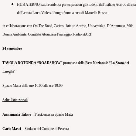
HUB ATERNO
azione artistica partecipata
con gli studenti dell’Istituto Acerbo diretta
dall’artista Laura Viale sul lungo fiume a cura di Marcella Russo.
in collaborazione con On The Road, Caritas, Istituto Acerbo, Università g. D’Annunzio, Mila
Donna Ambiente, Comitato Abruzzese Paesaggio, Radio stART.
24 settembre
TAVOLA ROTONDA “ROADSHOW”
promossa dalla
Rete Nazionale “Lo Stato dei
Luoghi”
Spazio Matta dalle ore 16.00 alle ore 19.00
Saluti Istituzionali
Annamaria Talone
– Presidentessa Spazio Matta
Carlo Masci
– Sindaco del Comune di Pescara