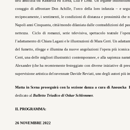
dell’amicizia tra Raffaella ed Elena, Lila e Lenù. Un legame indissolu
coraggio di affrontare Don Achille, l’orco della loro infanzia – e seg
reciprocamente, i sentimenti, le condizioni di distanza e prossimità che n
Napoli anni Cinquanta, città/mondo dilaniata dalle contraddizioni del passa
nettezza. Ciclo di romanzi, serie televisiva, spettacolo teatrale l’op
l’adattamento di Chiara Lagani e le illustrazioni di Mara Cerri. Un adatta
del fumetto, rilegge e illumina da nuove angolazioni l’opera più iconica e
Cerri, una delle migliori illustratrici contemporanee, e alla sapienza na
Alexander (che ha recentemente festeggiato con diverse iniziative di presti
supervisione artistica del ravennate Davide Reviati, uno degli autori più 
Matta in Scena proseguirà con la sezione danza a cura di Anouscka
dedicato al
Balletto Triadico di Oskar Schlemmer.
IL PROGRAMMA:
26 NOVEMBRE 2022