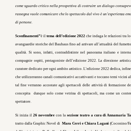
come sguardo critico nella prospettiva di costruire un dialogo consapevo
rassegna vuole comunicare che lo spettacolo dal vivo è un’esperienza emot
di persone.
Sconfinamenti”
è il
tema dell’edizione 2022
che indaga le relazioni tra lo
avanguardie storiche del Bauhaus fino ad arrivare all’attualità del fumetto
qualità. Si sono, infatti, contraddistinte nel panorama italiano e inte
compagnie ospiti, protagoniste dell’edizione 2022. La direzione artistica
curatore dedicato per ogni ambito artistico. L’edizione 2022 dedica, infine,
che utilizzeranno canali comunicativi accattivanti e toccano temi vicini al
tal fine verranno accostate agli spettacoli delle attività di formazione de
concepita dunque solo come vetrina di spettacoli, ma come un contesto
spettatore.
Si inizia il
26 novembre
con la
sezione teatro a cura di Annamaria T
tratto dalla Graphic Novel di
Mara Cerri e Chiara Lagani
(Coconino/Fan