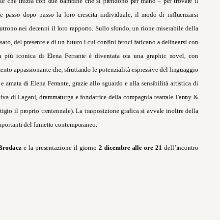
bile che inizia con due bambine che si prendono per mano – per trovare il
ue passo dopo passo la loro crescita individuale, il modo di influenzarsi
utrono nei decenni il loro rapporto. Sullo sfondo, un rione miserabile della
to, del presente e di un futuro i cui confini feroci faticano a delinearsi con
era più iconica di Elena Ferrante è diventata ora una graphic novel, con
mento appassionante che, sfruttando le potenzialità espressive del linguaggio
 amata di Elena Ferrante, grazie allo sguardo e alla sensibilità artistica di
rrativa di Lagani, drammaturga e fondatrice della compagnia teatrale Fanny &
gio il proprio trentennale). La trasposizione grafica si avvale inoltre della
importanti del fumetto contemporaneo.
 Brodacz
e la presentazione il giorno
2 dicembre alle ore 21
dell’incontro