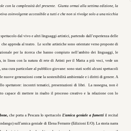
le con la complessità del presente. Giunta ormai alla settima edizione, la
iva coinvolgente accessibile a tutti e che non si rivolge solo a una nicchia
 spettacolo dal vivo e altri linguaggi artistici, partendo dall’esperienza delle
 che approda al teatro. Le scelte artistiche sono orientate verso proposte di
rnazionale per la ricerca che hanno compiuto nell’ambito dei linguaggi, le
, in linea con la natura di rete di Artisti per il Matta a più voci, vede un
 una cura particolare al pubblico giovane: sono stati scelti alcuni spettacoli
le nuove generazioni come la sostenibilità ambientale e i diritti di genere. A
llo spettatore: incontri tematici, presentazioni di libri. La rassegna, non è
 capace di mettere in risalto il processo creativo e la relazione con lo
alone,
che porta a Pescara lo spettacolo
L’amica geniale a fumetti
il recital
dango) sull’amica geniale di Elena Ferrante (Edizioni E/O).
La storia narra