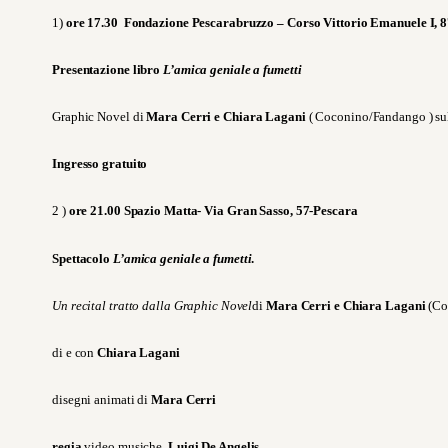
1)
ore 17.30 Fondazione Pescarabruzzo – Corso Vittorio Emanuele I, 8
Presentazione libro
L’amica geniale a fumetti
Graphic Novel di
Mara Cerri e Chiara Lagani
( Coconino/Fandango ) sul
Ingresso gratuito
2 )
ore 21.00 Spazio Matta- Via Gran Sasso, 57-Pescara
Spettacolo
L’amica geniale a fumetti
.
Un recital tratto dalla Graphic Novel
di
Mara Cerri e Chiara Lagani
(Co
di e con
Chiara Lagani
disegni animati di
Mara Cerri
regia
video musiche,
Luigi De Angelis