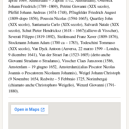
aprile 1649, Amsterdam – 5 aprile 1712, Amsterdam), Overbeck
Johann Friedrich (1789 -1869), Petrini Giovanni (XIX secolo),
Pfeffel Johann Andreas (1674-1748), Pflugfelder Friedrich August
(1809–dopo 1856), Poussin Nicolas (1594-1665), Quartley John
(XIX secolo), Santamaria Carlo (XIX secolo), Salvardi Natale (XIX
secolo), Schut Pieter Hendricksz (1618 – 1667)(allievo di Visscher),
Severati Filippo (1819-1892), Steifensand Franz Xaver (1809-1876),
Stockmann Johann Adam (1700 ca – 1783), Todeschini Tommaso
(XIX secolo), Van Dyck Antoon (Anversa, 22 marzo 1599 – Londra,
9 dicembre 1641), Van der Straet Jan (1523-1605) (detto anche
Giovanni Stradano o Stradanus), Visscher Claes Janszoon (1586,
Amsterdam – 19 giugno 1652, Amsterdam)(alias Piscator Nicolas
Joannis o Pescatorem Nicolaum Johannis), Weigel Johann Christoph
(9 Novembre 1654, Redwitz – 5 Febbraio 1725, Norimberga)
(chiamato anche Christophoro Weigelio), Wenzel Giovanni (1791-
1880).