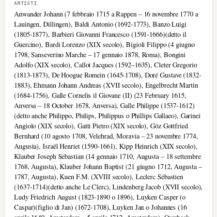
ARTISTI
Anwander Johann (7 febbraio 1715 a Rappen – 16 novembre 1770 a
Lauingen, Dillingen), Baldi Antonio (1692-1773), Banzo Luigi
(1805-1877), Barbieri Giovanni Francesco (1591-1666)(detto il
Guercino), Bardi Lorenzo (XIX secolo), Bigioli Filippo (4 giugno
1798, Sanseverino Marche – 17 gennaio 1878, Roma), Bongini
Adolfo (XIX secolo), Callot Jacques (1592–1635), Cleter Gregorio
(1813-1873), De Hoogue Romein (1645-1708), Doré Gustave (1832-
1883), Ehmann Johann Andreas (XVII secolo), Engelbrecht Martin
(1684-1756), Galle Cornelis il Giovane (II) (23 February 1615,
Anversa – 18 October 1678, Anversa), Galle Philippe (1537-1612)
(detto anche Philippo, Philips, Philippus o Phillips Gallaeo), Garinei
Angiolo (XIX secolo), Gatti Pietro (XIX secolo), Göz Gottfried
Bernhard (10 agosto 1708, Velehrad, Moravia – 23 novembre 1774,
Augusta), Israël Henriet (1590-1661), Kipp Heinrich (XIX secolo),
Klauber Joseph Sebastian (14 gennaio 1710, Augusta – 18 settembre
1768, Augusta), Klauber Johann Baptist (21 giugno 1712, Augusta –
1787, Augusta), Kuen F.M. (XVIII secolo), Leclerc Sébastien
(1637-1714)(detto anche Le Clerc), Lindenberg Jacob (XVII secolo),
Ludy Friedrich August (1823-1890 o 1896), Luyken Casper (o
Caspar)(figlio di Jan) (1672-1708), Luyken Jan o Johannes (16