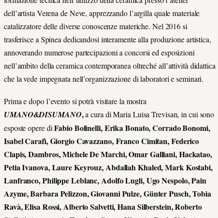
dell’artista Verena de Neve, apprezzando l’argilla quale materiale
catalizzatore delle diverse conoscenze materiche. Nel 2016 si
trasferisce a Spinea dedicandosi interamente alla produzione artistica,
annoverando numerose partecipazioni a concorsi ed esposizioni
nell’ambito della ceramica contemporanea oltreché all’attività didattica
che la vede impegnata nell’organizzazione di laboratori e seminari.
Prima e dopo l’evento si potrà visitare la mostra
,
UMANO&DISUMANO
a cura di Maria Luisa Trevisan, in cui sono
Fabio Bolinelli, Erika Bonato, Corrado Bonomi,
esposte opere di
Isabel Carafì, Giorgio Cavazzano, Franco Cimitan, Federico
Clapis, Dambros, Michele De Marchi, Omar Galliani, Hackatao,
Petia Ivanova, Laure Keyrouz, Abdallah Khaled, Mark Kostabi,
Lanfranco, Philippe Leblanc, Adolfo Lugli, Ugo Nespolo, Pain
Azyme, Barbara Pelizzon, Giovanni Pulze, Günter Pusch, Tobia
Ravà, Elisa Rossi, Alberto Salvetti, Hana Silberstein, Roberto