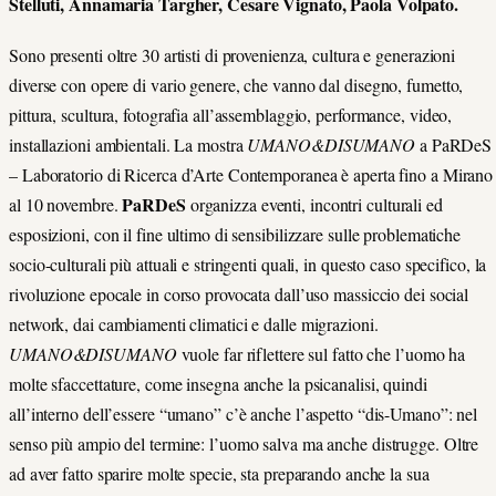
Stelluti, Annamaria Targher, Cesare Vignato, Paola Volpato.
Sono presenti oltre 30 artisti di provenienza, cultura e generazioni
diverse con opere di vario genere, che vanno dal disegno, fumetto,
pittura, scultura, fotografia all’assemblaggio, performance, video,
installazioni ambientali. La mostra
UMANO&DISUMANO
a PaRDeS
– Laboratorio di Ricerca d’Arte Contemporanea è aperta fino a Mirano
PaRDeS
al 10 novembre.
organizza eventi, incontri culturali ed
esposizioni, con il fine ultimo di sensibilizzare sulle problematiche
socio-culturali più attuali e stringenti quali, in questo caso specifico, la
rivoluzione epocale in corso provocata dall’uso massiccio dei social
network, dai cambiamenti climatici e dalle migrazioni.
UMANO&DISUMANO
vuole far riflettere sul fatto che l’uomo ha
molte sfaccettature, come insegna anche la psicanalisi, quindi
all’interno dell’essere “umano” c’è anche l’aspetto “dis-Umano”: nel
senso più ampio del termine: l’uomo salva ma anche distrugge. Oltre
ad aver fatto sparire molte specie, sta preparando anche la sua