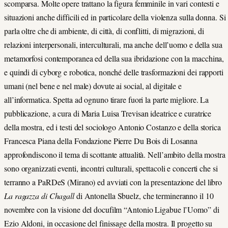
scomparsa. Molte opere trattano la figura femminile in vari contesti e
situazioni anche difficili ed in particolare della violenza sulla donna. Si
parla oltre che di ambiente, di città, di conflitti, di migrazioni, di
relazioni interpersonali, interculturali, ma anche dell’uomo e della sua
metamorfosi contemporanea ed della sua ibridazione con la macchina,
e quindi di cyborg e robotica, nonché delle trasformazioni dei rapporti
umani (nel bene e nel male) dovute ai social, al digitale e
all’informatica. Spetta ad ognuno tirare fuori la parte migliore. La
pubblicazione, a cura di Maria Luisa Trevisan ideatrice e curatrice
della mostra, ed i testi del sociologo Antonio Costanzo e della storica
Francesca Piana della Fondazione Pierre Du Bois di Losanna
approfondiscono il tema di scottante attualità. Nell’ambito della mostra
sono organizzati eventi, incontri culturali, spettacoli e concerti che si
terranno a PaRDeS (Mirano) ed avviati con la presentazione del libro
La ragazza di Chagall
di Antonella Sbuelz, che termineranno il 10
novembre con la visione del docufilm “Antonio Ligabue l’Uomo” di
Ezio Aldoni, in occasione del finissage della mostra. Il progetto su