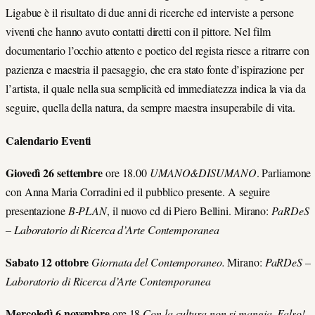
Ligabue è il risultato di due anni di ricerche ed interviste a persone
viventi che hanno avuto contatti diretti con il pittore. Nel film
documentario l’occhio attento e poetico del regista riesce a ritrarre con
pazienza e maestria il paesaggio, che era stato fonte d’ispirazione per
l’artista, il quale nella sua semplicità ed immediatezza indica la via da
seguire, quella della natura, da sempre maestra insuperabile di vita.
Calendario Eventi
Giovedì 26 settembre
ore 18.00
UMANO&DISUMANO
. Parliamone
con Anna Maria Corradini ed il pubblico presente. A seguire
presentazione
B-PLAN
, il nuovo cd di Piero Bellini. Mirano:
PaRDeS
– Laboratorio di Ricerca d’Arte Contemporanea
Sabato 12 ottobre
Giornata del Contemporaneo.
Mirano:
PaRDeS –
Laboratorio di Ricerca d’Arte Contemporanea
Mercoledì 6 novembre
ore 18
Con la cultura non si mangia. Falso!