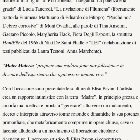
madre di mio figlio” di Pia Lionello, “Ildegarda. La potenza e la
grazia” di Lucia Tancredi, “La rivelazione di Filumena” (liberamente
tratto da Filumena Marturano di Eduardo de Filippo), “Perché no?
L’ebreo corrosivo” di Moni Ovadia, alle parole di Tina Anselmi,
Gaetano Piccolo, Margherita Hack, Piera Degli Esposti, la struttura
Hon/Elle
del 1966 di Niki De Saint Phalle e “LEI” (rielaborazione di
testi pubblicati da Laura Testoni, Anna Marchente).
“Mater Materia”
propone una esplorazione parzialissima e in
divenire dell’esperienza che ogni essere umano vive.”
Con l’occasione sono presentate le sculture di Elisa Pavan. L’artista
crea un rapporto intimistico con la terra “Madre”, in principio grezza e
amorfa ma ricettiva e pronta a “generare” attraverso un mutamento;
ricerca e interpreta attraverso forme rotonde e dinamiche la sua potenza
primordiale, che metaforicamente comprime in opere chiuse, cave o
lacerate alludendo a un movimento di liberazione circolare e
rigenerativo. Il percorso artistico di Elisa Pavan si concretizza