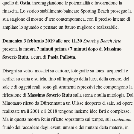
Ostia
quello di
, incoraggiandone le potenzialità e favorendone la
rinascita. Lo storico stabilimento balneare Sporting Beach prosegue la
sua stagione di mostre d’arte contemporanea, con il preciso intento di
ampliare lo sguardo e pensare un futuro migliore e realizzabile.
Domenica 3 febbraio 2019 alle ore 11.30
Sporting Beach Arte
7 minuti prima / 7 minuti dopo
Massimo
presenta la mostra
di
Saverio Ruiu
Paola Pallotta
, a cura di
.
Disegni su vetro, mosaici su cartone, fotografie su forex, acquerelli e
acrilici su carta e su tela, fino all’impiego della luce, della cenere, del
sale e di oggetti reali, sono gli strumenti espressivi che compongono la
Massimo Saverio Ruiu
riflessione di
sulla storia e sulla mitologia. Dal
Minotauro riletto da Dürrenmatt a un Ulisse ricoperto di sale, sei opere
realizzate tra il 2001 e il 2018 tengono insieme idee forti e complesse.
Ma in questa mostra Ruiu riflette soprattutto sul tempo, sul
continuum
fluido dell’accadere degli eventi umani e del mutare della materia, in