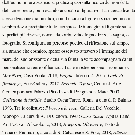
dell’uomo, in una scansione poetica spesso alla ricerca del non detto,
del non espresso, pur restando ancorato al figurativo. La ricerca diventa
spesso tensione drammatica, con il ricorso a figure o spazi neri in cui
sembra dover precipitare tutto, comprese le immagini raffigurate sulle
superfici più diverse, come tela, carta, vetro, legno, forex, lavagna, o
fotografia. Si configura un percorso poetico di riflessione sul tempo,
sia umano che cosmico, spesso osservato attraverso l’immagine del
mare, del suo orizzonte o della sua fauna, a volte accompagnata da un
personalissimo sense of humour. Tra le mostre personali ricordiamo:
Mar Nero
, Casa Vuota, 2018;
Fragile
, Interno14, 2017;
Onde di
frequenza
, Ecos Gallery, 2012;
Secondo Tempo
, Centro di Arte
Contemporanea Palazzo Pino Pascali, Polignano a Mare, 2003,
Collezione di farfalle
, Studio Oscar Turco, Roma, a cura di P. Balmas,
1993. Tra le collettive:
Il bosco e la rosa
, Galleria Del Vecchio,
Monopoli, a cura di A. Di Genova, 1993;
Casa Rossa
, Apulia Land
Art Festival, Alberobello, 2018;
Arteporto Oltremare
, Porto di
Traiano, Fiumicino, a cura di S. Calvarese e S. Polo, 2018;
Atteone
,