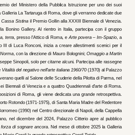
emio del Ministero della Pubblica Istruzione per uno dei suoi
lla Galleria La Tartaruga di Roma, dove gli verranno dedicate due
a
Cassa Sistina
il Premio Gollin alla XXXIII Biennale di Venezia.
Bonino Gallery. Al rientro in Italia, partecipa con il gruppo
, terra
, presso l’Attico di Roma, e
Arte povera – Im-Spazio
, a
III di Luca Ronconi, inizia a creare allestimenti scenici per il
;
Norma
, con la direzione di Mauro Bolognini;
Omaggio a Martin
useppe Sinopoli, solo per citarne alcuni. Partecipa alle rassegne
e
Vitalità del negativo nell’arte italiana 1960/70
(1970) al Palazzo
noverano quelli al Salone delle Scuderie della Pilotta di Parma, nel
sei Biennali di Venezia e a quattro Quadriennali d’arte di Roma.
posizioni di Roma, gli viene dedicata una grande retrospettiva.
a Porto Rotondo (1971-1975), di Santa Maria Madre del Redentore
orromeo (1990) nel Centro direzionale di Napoli, della Cappella
ilano, nel dicembre del 2024, Palazzo Citterio apre al pubblico
 forza di sognare ancora
. Nel mese di ottobre 2025 la Galleria
Mario Ceroli la grande retrospettiva
Ceroli
Totale
.