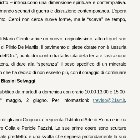
 Giotto – introducono una dimensione spirituale e contemplativa.
hiamando scenari di guerra e distruzione contemporanea. L’opera
mento. Ceroli non cerca nuove forme, ma le “scava” nel tempo,
di Mario Ceroli scrive un nuovo, originalissimo, atto di quel suo
a di Plinio De Martiis. Il pavimento di pietre dorate non è lussuria
l’Oro”, punto di incontro tra la fisicità della terra e l’astrazione
materia, di dare alla “speranza” il peso specifico di un minerale
o che ha deciso di non esserlo più, con il coraggio di continuare
Biasini Selvaggi
.
l pubblico da martedì a domenica con orario 10.00-13.00 e 15.00-
1° maggio, 2 giugno. Per informazioni:
treviso@21art.it
,
e gli anni Cinquanta frequenta l’Istituto d’Arte di Roma e inizia
ttore Colla e Pericle Fazzini. Le sue prime opere sono sculture
iale prediletto: è una svolta che segnerà profondamente la sua