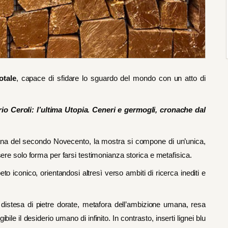
otale
, capace di sfidare lo sguardo del mondo con un atto di
io Ceroli: l’ultima Utopia. Ceneri e germogli, cronache dal
taliana del secondo Novecento, la mostra si compone di un’unica,
sere solo forma per farsi testimonianza storica e metafisica.
abeto iconico, orientandosi altresì verso ambiti di ricerca inediti e
a distesa di pietre dorate, metafora dell’ambizione umana, resa
le il desiderio umano di infinito. In contrasto, inserti lignei blu