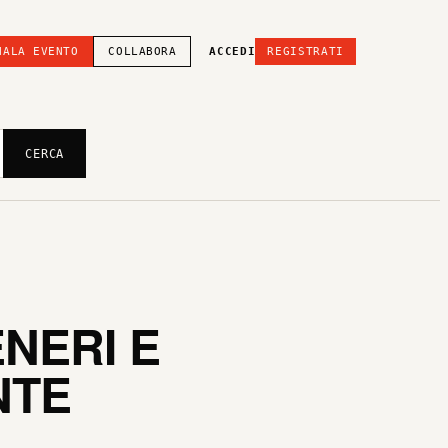
NALA EVENTO
COLLABORA
ACCEDI
REGISTRATI
CERCA
ENERI E
NTE