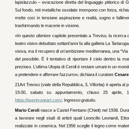
lapislazzulo – evocazione diretta del linguaggio pittorico di
Sul fondo, reti metalliche ossidate irrompono con forza, ric
mette così in tensione aspirazione e realtà, sogno e falli
trasformando le macerie in visione.
«In questo ulteriore capitolo presentato a Treviso, la ricerca 
teatro visivo debuttato settant’anni fa alla galleria La Tartarug
visiva, ma il recupero di un’ambizione mediterranea, una “Via del
del possibile. È il tentativo di riportare il cielo dentro la 
prezioso. L’ultima Utopia di Ceroli è restare umani in un mond
a pretendere e afferrare l’azzurro», dichiara il curatore
Cesare 
21Art Treviso (viale della Repubblica, 3, Villorba) è aperta a
19.00, sabato su appuntamento, chiuso 25 aprile, 
https://twentyoneart.com/
. Ingresso gratuito.
Mario Ceroli
nasce a Castel Frentano (Chieti) nel 1938. Durant
a lavorare negli studi di artisti quali Leoncillo Leonardi, E
realizzate in ceramica. Nel 1956 sceglie il legno come mater