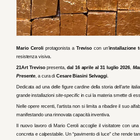
Mario Ceroli
protagonista a
Treviso
con un’
installazione t
resistenza visiva.
21Art Treviso
presenta,
dal 16 aprile al 31 luglio 2026
,
Mar
Presente
, a cura di
Cesare Biasini Selvaggi
.
Dedicata ad una delle figure cardine della storia dell’arte i
grande installazioni
site-specific
in cui la materia smette di es
Nelle opere recenti, l’artista non si limita a ribadire il suo alf
manifestando una rinnovata capacità inventiva.
Il nuovo lavoro di Mario Ceroli accoglie il visitatore con un
concreta e calpestabile. Un “pavimento di luce” che rende tangibi