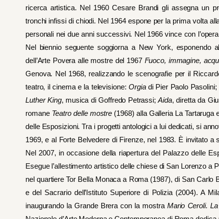
ricerca artistica. Nel 1960 Cesare Brandi gli assegna un pr
tronchi infissi di chiodi. Nel 1964 espone per la prima volta a
personali nei due anni successivi. Nel 1966 vince con l’oper
Nel biennio seguente soggiorna a New York, esponendo alla 
dell’Arte Povera alle mostre del 1967
Fuoco, immagine, acqua
Genova. Nel 1968, realizzando le scenografie per il Riccardo 
teatro, il cinema e la televisione:
Orgia
di Pier Paolo Pasolini
Luther King
, musica di Goffredo Petrassi;
Aida
, diretta da Gi
romane
Teatro delle mostre
(1968) alla Galleria La Tartaruga 
delle Esposizioni. Tra i progetti antologici a lui dedicati, si an
1969, e al Forte Belvedere di Firenze, nel 1983. È invitato a 
Nel 2007, in occasione della riapertura del Palazzo delle Es
Esegue l’allestimento artistico delle chiese di San Lorenzo 
nel quartiere Tor Bella Monaca a Roma (1987), di San Carlo B
e del Sacrario dell’Istituto Superiore di Polizia (2004). A M
inaugurando la Grande Brera con la mostra
Mario Ceroli. La
Nazionale d’Arte Moderna e Contemporanea di Roma dedica a 