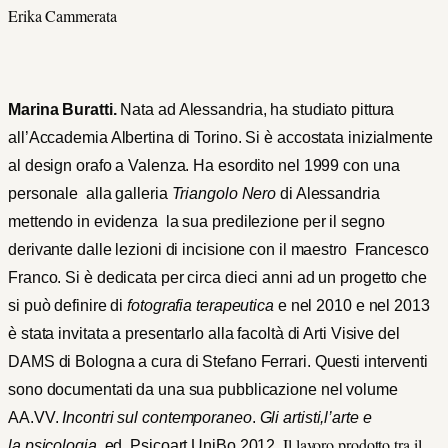
Erika Cammerata
Marina Buratti.
Nata ad Alessandria, ha studiato pittura
all’Accademia Albertina di Torino. Si è accostata inizialmente
al design orafo a Valenza. Ha esordito nel 1999 con una
personale alla galleria
Triangolo Nero
di Alessandria
mettendo in evidenza la sua predilezione per il segno
derivante dalle lezioni di incisione con il maestro Francesco
Franco.
Si è dedicata per circa dieci anni ad un progetto che
si può definire di
fotografia terapeutica
e nel 2010 e nel 2013
è stata invitata a presentarlo alla facoltà di Arti Visive del
DAMS di Bologna a cura di Stefano Ferrari. Questi interventi
sono documentati da una sua pubblicazione nel volume
AA.VV.
Incontri sul contemporaneo
.
Gli artisti,l’arte e
Il lavoro prodotto tra il
la
psicologia
ed. Psicoart UniBo 2012.