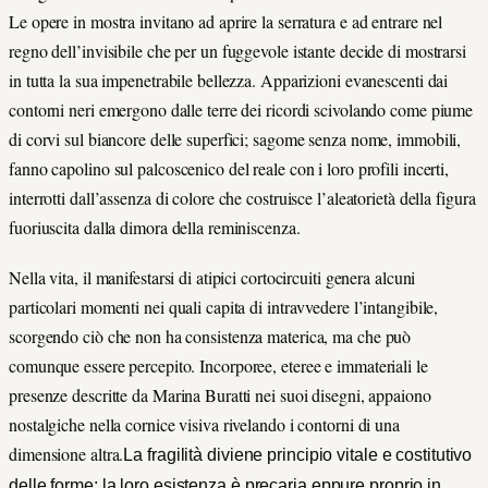
Le opere in mostra invitano ad aprire la serratura e ad entrare nel
regno dell’invisibile che per un fuggevole istante decide di mostrarsi
in tutta la sua impenetrabile bellezza. Apparizioni evanescenti dai
contorni neri emergono dalle terre dei ricordi scivolando come piume
di corvi sul biancore delle superfici; sagome senza nome, immobili,
fanno capolino sul palcoscenico del reale con i loro profili incerti,
interrotti dall’assenza di colore che costruisce l’aleatorietà della figura
fuoriuscita dalla dimora della reminiscenza.
Nella vita, il manifestarsi di atipici cortocircuiti genera alcuni
particolari momenti nei quali capita di intravvedere l’intangibile,
scorgendo ciò che non ha consistenza materica, ma che può
comunque essere percepito. Incorporee, eteree e immateriali le
presenze descritte da Marina Buratti nei suoi disegni, appaiono
nostalgiche nella cornice visiva rivelando i contorni di una
dimensione altra.
La fragilità diviene principio vitale e costitutivo
delle forme; la loro esistenza è precaria eppure proprio in