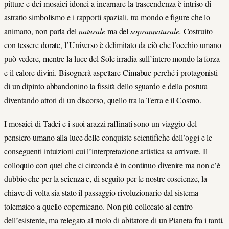
pitture e dei mosaici idonei a incarnare la trascendenza è intriso di
astratto simbolismo e i rapporti spaziali, tra mondo e figure che lo
animano, non parla del
naturale
ma del
soprannaturale.
Costruito
con tessere dorate, l’Universo è delimitato da ciò che l’occhio umano
può vedere, mentre la luce del Sole irradia sull’intero mondo la forza
e il calore divini. Bisognerà aspettare Cimabue perché i protagonisti
di un dipinto abbandonino la fissità dello sguardo e della postura
diventando attori di un discorso, quello tra la Terra e il Cosmo.
I mosaici di Tadei e i suoi arazzi raffinati sono un viaggio del
pensiero umano alla luce delle conquiste scientifiche dell’oggi e le
conseguenti intuizioni cui l’interpretazione artistica sa arrivare. Il
colloquio con quel che ci circonda è in continuo divenire ma non c’è
dubbio che per la scienza e, di seguito per le nostre coscienze, la
chiave di volta sia stato il passaggio rivoluzionario dal sistema
tolemaico a quello copernicano. Non più collocato al centro
dell’esistente, ma relegato al ruolo di abitatore di un Pianeta fra i tanti,