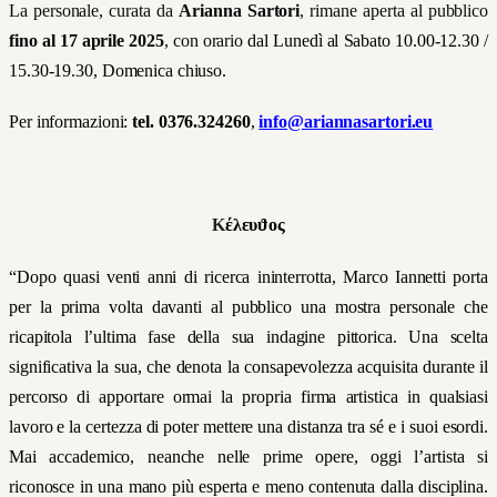
La personale, curata da
Arianna Sartori
, rimane aperta al pubblico
fino al 17 aprile 2025
, con orario
dal Lunedì al Sabato 10.00-12.30 /
15.30-19.30, Domenica chiuso.
Per informazioni:
tel. 0376.324260
,
info@ariannasartori.eu
Κ
έλευ
ϑ
ος
“Dopo quasi venti anni di ricerca ininterrotta, Marco Iannetti porta
per la prima volta davanti al pubblico una mostra personale che
ricapitola l’ultima fase della sua indagine pittorica. Una scelta
significativa la sua, che denota la consapevolezza acquisita durante il
percorso di apportare ormai la propria firma artistica in qualsiasi
lavoro e la certezza di poter mettere una distanza tra sé e i suoi esordi.
Mai accademico, neanche nelle prime opere, oggi l’artista si
riconosce in una mano più esperta e meno contenuta dalla disciplina.