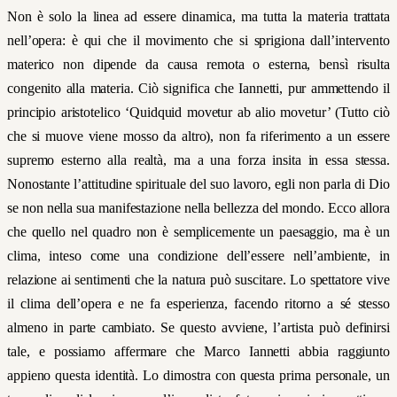
Non è solo la linea ad essere dinamica, ma tutta la materia trattata
nell’opera: è qui che il movimento che si sprigiona dall’intervento
materico non dipende da causa remota o esterna, bensì risulta
congenito alla materia. Ciò significa che Iannetti, pur ammettendo il
principio aristotelico ‘Quidquid movetur ab alio movetur’ (Tutto ciò
che si muove viene mosso da altro), non fa riferimento a un essere
supremo esterno alla realtà, ma a una forza insita in essa stessa.
Nonostante l’attitudine spirituale del suo lavoro, egli non parla di Dio
se non nella sua manifestazione nella bellezza del mondo. Ecco allora
che quello nel quadro non è semplicemente un paesaggio, ma è un
clima, inteso come una condizione dell’essere nell’ambiente, in
relazione ai sentimenti che la natura può suscitare. Lo spettatore vive
il clima dell’opera e ne fa esperienza, facendo ritorno a sé stesso
almeno in parte cambiato. Se questo avviene, l’artista può definirsi
tale, e possiamo affermare che Marco Iannetti abbia raggiunto
appieno questa identità. Lo dimostra con questa prima personale, un