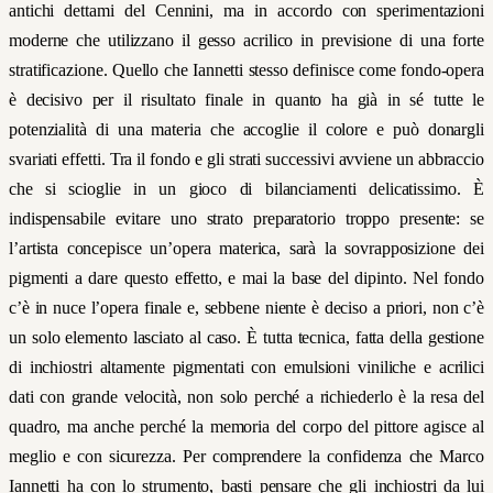
antichi dettami del Cennini, ma in accordo con sperimentazioni
moderne che utilizzano il gesso acrilico in previsione di una forte
stratificazione. Quello che Iannetti stesso definisce come fondo-opera
è decisivo per il risultato finale in quanto ha già in sé tutte le
potenzialità di una materia che accoglie il colore e può donargli
svariati effetti. Tra il fondo e gli strati successivi avviene un abbraccio
che si scioglie in un gioco di bilanciamenti delicatissimo. È
indispensabile evitare uno strato preparatorio troppo presente: se
l’artista concepisce un’opera materica, sarà la sovrapposizione dei
pigmenti a dare questo effetto, e mai la base del dipinto. Nel fondo
c’è in nuce l’opera finale e, sebbene niente è deciso a priori, non c’è
un solo elemento lasciato al caso. È tutta tecnica, fatta della gestione
di inchiostri altamente pigmentati con emulsioni viniliche e acrilici
dati con grande velocità, non solo perché a richiederlo è la resa del
quadro, ma anche perché la memoria del corpo del pittore agisce al
meglio e con sicurezza. Per comprendere la confidenza che Marco
Iannetti ha con lo strumento, basti pensare che gli inchiostri da lui