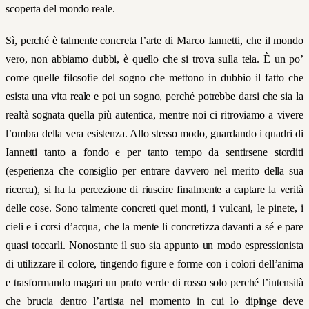
scoperta del mondo reale.
Sì, perché è talmente concreta l’arte di Marco Iannetti, che il mondo
vero, non abbiamo dubbi, è quello che si trova sulla tela. È un po’
come quelle filosofie del sogno che mettono in dubbio il fatto che
esista una vita reale e poi un sogno, perché potrebbe darsi che sia la
realtà sognata quella più autentica, mentre noi ci ritroviamo a vivere
l’ombra della vera esistenza. Allo stesso modo, guardando i quadri di
Iannetti tanto a fondo e per tanto tempo da sentirsene storditi
(esperienza che consiglio per entrare davvero nel merito della sua
ricerca), si ha la percezione di riuscire finalmente a captare la verità
delle cose. Sono talmente concreti quei monti, i vulcani, le pinete, i
cieli e i corsi d’acqua, che la mente li concretizza davanti a sé e pare
quasi toccarli. Nonostante il suo sia appunto un modo espressionista
di utilizzare il colore, tingendo figure e forme con i colori dell’anima
e trasformando magari un prato verde di rosso solo perché l’intensità
che brucia dentro l’artista nel momento in cui lo dipinge deve