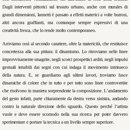
Dagli interventi pittorici sul tessuto urbano, anche con murales di
grandi dimensioni, Iannetti è passato a effetti materici a volte burrosi,
altri ancora graffianti, ma comunque sempre espressivi di una
creatività fresca, che lo rende molto contemporaneo.
Arriviamo così al secondo carattere, oltre la matericità, che restituisce
concretezza alla sua pittura: il dinamismo. Lo ritroviamo nelle linee
improvvisamente smagrite, negli scorci prospettici arditi, negli impulsi
gestuali intuibili dai segni con cui indaga il movimento intrinseco
della natura. E, se guardiamo agli ultimi lavori, troviamo fasce
dinamiche di colore che in tutto e per tutto sono linee controvertite
che risolvono in maniera sorprendente la composizione. L’andamento
del gesto infatti, parte chiaramente da destra verso sinistra, andando
contro la naturale direzione dello sguardo. Questo perché l’artista
vuole e deve essere scomodo nella sua ricerca per poter davvero
sperimentare e portare la tecnica a un livello sempre superiore.