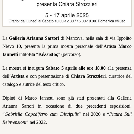
La
Galleria Arianna Sartori
di Mantova, nella sala di via Ippolito
Nievo 10, presenta la prima mostra personale dell’Artista
Marco
Iannetti
intitolata “
Κ
έλευ
ϑ
ος
” (percorso).
La mostra si inaugura
Sabato 5 aprile alle ore 18.00
alla presenza
dell’
Artista
e con presentazione di
Chiara Strozzieri
, curatrice del
catalogo e autrice del testo critico.
Dipinti di Marco Iannetti sono già stati presentati alla Galleria
Arianna Sartori in occasione di due precedenti esposizioni:
“
Gabriella Capodiferro cum Discipulis
” nel 2020 e “
Pittura Stili
Reinvenzioni
” nel 2022.