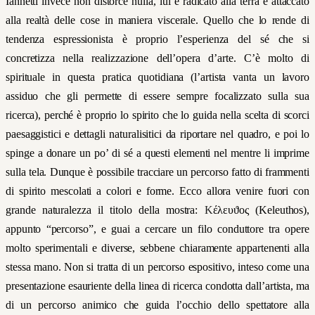
Iannetti invece non distorce nulla, lui è radicato alla terra e attaccato
alla realtà delle cose in maniera viscerale. Quello che lo rende di
tendenza espressionista è proprio l’esperienza del sé che si
concretizza nella realizzazione dell’opera d’arte. C’è molto di
spirituale in questa pratica quotidiana (l’artista vanta un lavoro
assiduo che gli permette di essere sempre focalizzato sulla sua
ricerca), perché è proprio lo spirito che lo guida nella scelta di scorci
paesaggistici e dettagli naturalisitici da riportare nel quadro, e poi lo
spinge a donare un po’ di sé a questi elementi nel mentre li imprime
sulla tela. Dunque è possibile tracciare un percorso fatto di frammenti
di spirito mescolati a colori e forme. Ecco allora venire fuori con
grande naturalezza il titolo della mostra:
Κ
έλευ
ϑ
ος
(Keleuthos),
appunto “percorso”, e guai a cercare un filo conduttore tra opere
molto sperimentali e diverse, sebbene chiaramente appartenenti alla
stessa mano. Non si tratta di un percorso espositivo, inteso come una
presentazione esauriente della linea di ricerca condotta dall’artista, ma
di un percorso animico che guida l’occhio dello spettatore alla