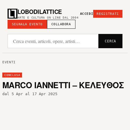
LOBODILATTICE
ACCEDI
REGISTRATI
ARTE E CULTURA ON LINE DAL 2004
SEGNALA EVENTO
COLLABORA
CERCA
EVENTI
CONCLUSA
MARCO IANNETTI – ΚΈΛΕΥΘΟΣ
dal 5 Apr al 17 Apr 2025