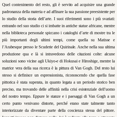
Quel contenimento del resto, gli è servito ad acquisire una grande
padronanza della materia e ad affinare la sua passione preesistente per
lo studio della storia dell’arte. I suoi riferimenti sono i più svariati:
entrando nel suo studio ci si imbatte in antiche statue africane, mentre
nella biblioteca personale spiccano i cataloghi d’arte di mostre tra le
più importanti degli ultimi tempi, come quella su Matisse e
l’Arabesque presso le Scuderie del Quirinale. Anche nella sua ultima
produzione qua e là si intravedono delle citazioni colte: alcune
soluzioni sono vicine agli Ukiyo-e di Hokusai e Hiroshige, mentre la
matrice vera della sua ricerca è la pittura di Van Gogh. Del resto lui
stesso si definisce un espressionista, riconoscendo che quella fase
pittorica è stata superata, in quanto legata a un periodo storico ben
preciso, ma trovando delle affinità nella crisi esistenziale dell’uomo
del nostro tempo. Eppure le stanze e i paesaggi di Van Gogh a un
certo punto venivano distorte, perché erano state talmente tanto
interiorizzate da diventare parte della coscienza stessa del pittore.