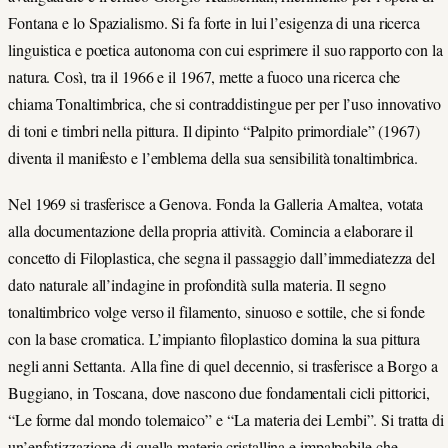
Fontana e lo Spazialismo. Si fa forte in lui l’esigenza di una ricerca
linguistica e poetica autonoma con cui esprimere il suo rapporto con la
natura. Così, tra il 1966 e il 1967, mette a fuoco una ricerca che
chiama Tonaltimbrica, che si contraddistingue per per l’uso innovativo
di toni e timbri nella pittura. Il dipinto “Palpito primordiale” (1967)
diventa il manifesto e l’emblema della sua sensibilità tonaltimbrica.
Nel 1969 si trasferisce a Genova. Fonda la Galleria Amaltea, votata
alla documentazione della propria attività. Comincia a elaborare il
concetto di Filoplastica, che segna il passaggio dall’immediatezza del
dato naturale all’indagine in profondità sulla materia. Il segno
tonaltimbrico volge verso il filamento, sinuoso e sottile, che si fonde
con la base cromatica. L’impianto filoplastico domina la sua pittura
negli anni Settanta. Alla fine di quel decennio, si trasferisce a Borgo a
Buggiano, in Toscana, dove nascono due fondamentali cicli pittorici,
“Le forme dal mondo tolemaico” e “La materia dei Lembi”. Si tratta di
un’enfatizzazione di quella materia cristallina e impalpabile che