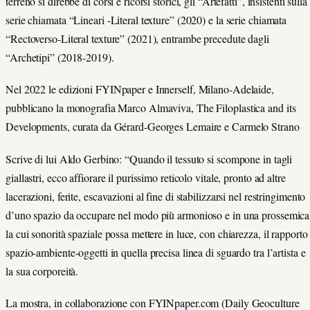
terreno si direbbe di corsi e ricorsi storici, gli “Artefatti”, insistenti sulla
serie chiamata “Lineari -Literal texture” (2020) e la serie chiamata
“Rectoverso-Literal texture” (2021), entrambe precedute dagli
“Archetipi” (2018-2019).
Nel 2022 le edizioni FYINpaper e Innerself, Milano-Adelaide,
pubblicano la monografia Marco Almaviva, The Filoplastica and its
Developments, curata da Gérard-Georges Lemaire e Carmelo Strano
Scrive di lui Aldo Gerbino: “Quando il tessuto si scompone in tagli
giallastri, ecco affiorare il purissimo reticolo vitale, pronto ad altre
lacerazioni, ferite, escavazioni al fine di stabilizzarsi nel restringimento
d’uno spazio da occupare nel modo più armonioso e in una prossemica
la cui sonorità spaziale possa mettere in luce, con chiarezza, il rapporto
spazio-ambiente-oggetti in quella precisa linea di sguardo tra l’artista e
la sua corporeità.
La mostra, in collaborazione con FYINpaper.com (Daily Geoculture