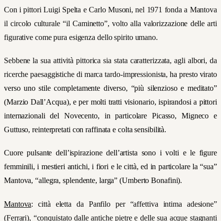
Con i pittori Luigi Spelta e Carlo Musoni, nel 1971 fonda a Mantova
il circolo culturale “il Caminetto”, volto alla valorizzazione delle arti
figurative come pura esigenza dello spirito umano.
Sebbene la sua attività pittorica sia stata caratterizzata, agli albori, da
ricerche paesaggistiche di marca tardo-impressionista,
ha presto virato
verso uno stile completamente diverso, “più silenzioso e meditato”
(Marzio Dall’Acqua), e per molti tratti visionario, ispirandosi a pittori
internazionali del Novecento, in particolare Picasso, Migneco e
Guttuso, reinterpretati con raffinata e colta sensibilità.
Cuore pulsante dell’ispirazione dell’artista sono i volti e le figure
femminili, i mestieri antichi, i fiori e le città, ed in particolare la “sua”
Mantova, “allegra, splendente, larga” (Umberto Bonafini).
Mantova
:
città eletta da Panfilo per “affettiva intima adesione”
(Ferrari), “conquistato dalle antiche pietre e delle sua acque stagnanti