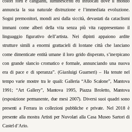
colori forti e cangianti, luminescenti ed infuocati dove il mondo
annuncia la sua naturale distruzione e l’immediata evoluzione.
Sogni premonitori, mondi arsi dalla siccità, devastati da cataclismi
immani come alberi della vita senza più vita rappresentano il
linguaggio figurativo dell’artista. Nei dipinti appaiono ardite
strutture simili a enormi grattacieli di lontane città che lanciano
come dimenticate entità umane il loro grido disperato, s’inerpicano
con grande slancio cromatico e formale, annunciando una nuova
era di pace e di speranza”. (
Gianluigi Guarneri) –
Ha tenute nel
tempo varie mostre tra le quali: Galleria “Allo Scalone”, Mantova
1991; “Art Gallery”, Mantova 1995, Piazza Broletto, Mantova
(esposizione permanente, due mesi 2007). Diversi suoi quadri sono
presenti a Ferrara in collezioni pubbliche e private. Nel 2018 è
presente alla mostra Artisti per Nuvolari alla Casa Museo Sartori di
Castel d’Ario.