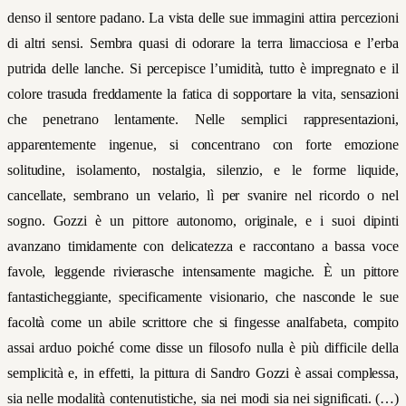
denso il sentore padano. La vista delle sue immagini attira percezioni
di altri sensi. Sembra quasi di odorare la terra limacciosa e l’erba
putrida delle lanche. Si percepisce l’umidità, tutto è impregnato e il
colore trasuda freddamente la fatica di sopportare la vita, sensazioni
che penetrano lentamente. Nelle semplici rappresentazioni,
apparentemente ingenue, si concentrano con forte emozione
solitudine, isolamento, nostalgia, silenzio, e le forme liquide,
cancellate, sembrano un velario, lì per svanire nel ricordo o nel
sogno. Gozzi è un pittore autonomo, originale, e i suoi dipinti
avanzano timidamente con delicatezza e raccontano a bassa voce
favole, leggende rivierasche intensamente magiche. È un pittore
fantasticheggiante, specificamente visionario, che nasconde le sue
facoltà come un abile scrittore che si fingesse analfabeta, compito
assai arduo poiché come disse un filosofo nulla è più difficile della
semplicità e, in effetti, la pittura di Sandro Gozzi è assai complessa,
sia nelle modalità contenutistiche, sia nei modi sia nei significati. (…)