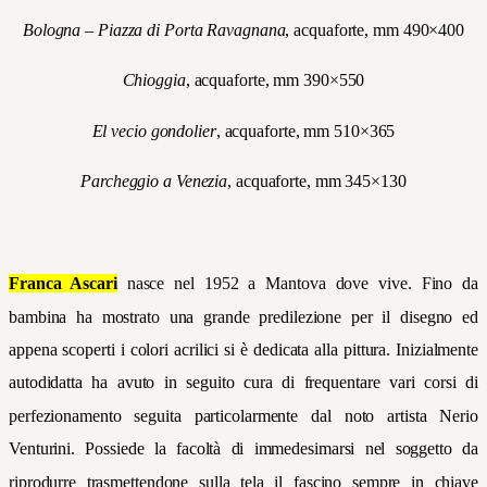
Bologna – Piazza di Porta Ravagnana
, acquaforte, mm 490×400
Chioggia
, acquaforte, mm 390×550
El vecio gondolier
, acquaforte, mm 510×365
Parcheggio a Venezia
, acquaforte, mm 345×130
Franca Ascari
nasce nel 1952 a Mantova dove vive. F
ino da
bambina ha mostrato una grande predilezione per il disegno ed
appena scoperti i colori acrilici si è dedicata alla pittura. Inizialmente
autodidatta ha avuto in seguito cura di frequentare vari corsi di
perfezionamento seguita particolarmente dal noto artista Nerio
Venturini. Possiede la facoltà di immedesimarsi nel soggetto da
riprodurre trasmettendone sulla tela il fascino sempre in chiave