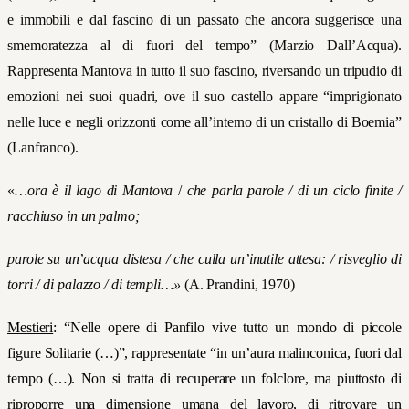
e immobili e dal fascino di un passato che ancora suggerisce una
smemoratezza al di fuori del tempo” (Marzio Dall’Acqua).
Rappresenta Mantova in tutto il suo fascino, riversando un tripudio di
emozioni nei suoi quadri, ove il suo castello appare “imprigionato
nelle luce e negli orizzonti come all’interno di un cristallo di Boemia”
(Lanfranco).
«
…ora è il lago di Mantova
/
che parla parole / di un ciclo finite /
racchiuso in un palmo;
parole su un’acqua distesa / che culla un’inutile attesa: / risveglio di
torri / di palazzo / di templi…»
(A. Prandini, 1970)
Mestieri
:
“Nelle opere di Panfilo vive tutto un mondo di piccole
figure Solitarie (…)”, rappresentate “in un’aura malinconica, fuori dal
tempo (…). Non si tratta di recuperare un folclore, ma piuttosto di
riproporre una dimensione umana del lavoro, di ritrovare un