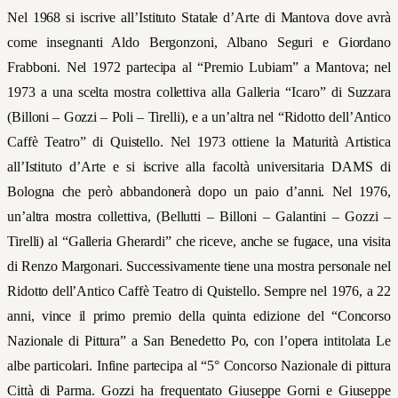
Nel 1968 si iscrive all’Istituto Statale d’Arte di Mantova dove avrà
come insegnanti Aldo Bergonzoni, Albano Seguri e Giordano
Frabboni. Nel 1972 partecipa al “Premio Lubiam” a Mantova; nel
1973 a una scelta mostra collettiva alla Galleria “Icaro” di Suzzara
(Billoni – Gozzi – Poli – Tirelli), e a un’altra nel “Ridotto dell’Antico
Caffè Teatro” di Quistello. Nel 1973 ottiene la Maturità Artistica
all’Istituto d’Arte e si iscrive alla facoltà universitaria DAMS di
Bologna che però abbandonerà dopo un paio d’anni. Nel 1976,
un’altra mostra collettiva, (Bellutti – Billoni – Galantini – Gozzi –
Tirelli) al “Galleria Gherardi” che riceve, anche se fugace, una visita
di Renzo Margonari. Successivamente tiene una mostra personale nel
Ridotto dell’Antico Caffè Teatro di Quistello. Sempre nel 1976, a 22
anni, vince il primo premio della quinta edizione del “Concorso
Nazionale di Pittura” a San Benedetto Po, con l’opera intitolata Le
albe particolari. Infine partecipa al “5° Concorso Nazionale di pittura
Città di Parma. Gozzi ha frequentato Giuseppe Gorni e Giuseppe