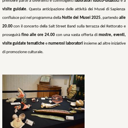
prendere parte a divertenti e coinvolgenti
laboratori ludico-didattici
e
a
visite guidate
. Questa anticipazione delle attività dei Musei di Sapienza
confluisce poi nel programma della
Notte dei Musei 2025
, partendo
alle
20.00
con il concerto della Salt Street Band sulla terrazza del Rettorato e
proseguirà
fino alle ore 24.00
con
una vasta offerta di
mostre, eventi,
visite guidate tematiche
e
numerosi laboratori
insieme ad altre iniziative
di promozione culturale
.