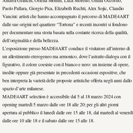
Andrea Granchi, Oriella Montin, Luca Moretto, Giulia Occorsio,
Paolo Pallara, Giorgio Pica, Elizabeth Ruchti, Alex Sojic, Claudio
Vancini: artisti che hanno accompagnato il percorso di MADE4ART
dalle sue origini nel quartiere “Tortona” e recenti incontri si fondono
per documentare una storia basata sulla costante ricerca della qualità,
dell’originalità e della bellezza.
L’esposizione presso MADE4ART conduce il visitatore all’interno di
un allestimento eterogeneo ma armonico, dove l’astratto dialoga con il
figurativo, il colore coesiste con il bianco e nero: un insieme di opere,
inedite oppure già presentate in precedenti occasioni espositive, che
ben interpreta la varietà delle proposte artistiche offerta negli anni dallo
spazio d’arte milanese.
MADE4ART selection è accessibile dal 5 al 18 marzo 2024 con
opening martedì 5 marzo dalle ore 18 alle 20; per gli altri giorni
apertura al pubblico il lunedì dalle ore 15 alle 18, dal martedì al venerdì
dalle ore 10 alle 18 e il sabato dalle ore 15 alle 18.