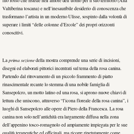
filo rosso che risiede nell’amore dell’uomo per il suo territorio (Alta
Valtiberina toscana) e nell’inesauribile desiderio di conoscenza che
trasformano l’artista in un moderno Ulisse, sospinto dalla volontà di
superare i limiti “delle colonne d’Ercole” dei propri orizzonti
conoscitivi.
La
prima sezione
della mostra comprende una serie di incisioni,
disegni ed elaborati pittorici incentrati sul tema della rosa canina.
Partendo dal ritrovamento di un piccolo frammento di piatto
rinascimentale recante lo stemma di una nobile famiglia di
Sansepolcro, un motto latino ed una rosa, si aprono nuove chiavi di
lettura che uniscono, attraverso “l’icona floreale della rosa canina”, i
luoghi di Sansepolcro alle opere di Piero della Francesca. La rosa
canina non solo nell’antichità era largamente diffusa nella zona
dell’appenino tosco-romagnolo ed ampiamente impiegata per le sue
qualità terapeutiche ed officinali, ma ricorre ripetutamente come