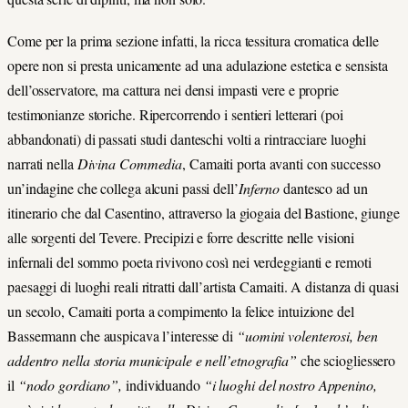
Come per la prima sezione infatti, la ricca tessitura cromatica delle
opere non si presta unicamente ad una adulazione estetica e sensista
dell’osservatore, ma cattura nei densi impasti vere e proprie
testimonianze storiche. Ripercorrendo i sentieri letterari (poi
abbandonati) di passati studi danteschi volti a rintracciare luoghi
narrati nella
Divina Commedia
, Camaiti porta avanti con successo
un’indagine che collega alcuni passi dell’
Inferno
dantesco ad un
itinerario che dal Casentino, attraverso la giogaia del Bastione, giunge
alle sorgenti del Tevere. Precipizi e forre descritte nelle visioni
infernali del sommo poeta rivivono così nei verdeggianti e remoti
paesaggi di luoghi reali ritratti dall’artista Camaiti. A distanza di quasi
un secolo, Camaiti porta a compimento la felice intuizione del
Bassermann che auspicava l’interesse di
“uomini volenterosi, ben
addentro nella storia municipale e nell’etnografia”
che sciogliessero
il
“nodo gordiano”,
individuando
“i luoghi del nostro Appenino,