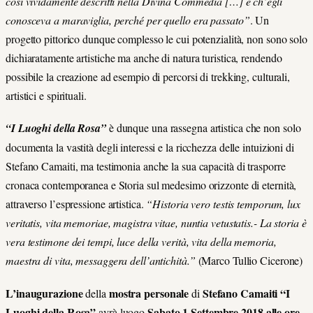
così vividamente descritti nella Divina Commedia […] e ch’egli
conosceva a maraviglia, perché per quello era passato”
. Un
progetto pittorico dunque complesso le cui potenzialità, non sono solo
dichiaratamente artistiche ma anche di natura turistica, rendendo
possibile la creazione ad esempio di percorsi di trekking, culturali,
artistici e spirituali.
“I Luoghi della Rosa”
è dunque una rassegna artistica che non solo
documenta la vastità degli interessi e la ricchezza delle intuizioni di
Stefano Camaiti, ma testimonia anche la sua capacità di trasporre
cronaca contemporanea e Storia sul medesimo orizzonte di eternità,
attraverso l’espressione artistica.
“
Historia vero testis temporum, lux
veritatis, vita memoriae, magistra vitae, nuntia vetustatis.- La storia è
vera testimone dei tempi, luce della verità, vita della memoria,
maestra di vita, messaggera dell’antichità.”
(Marco Tullio Cicerone)
L’inaugurazione
mostra personale
Stefano Camaiti
“I
della
di
Luoghi della Rosa”
Sabato 1 Settembre 2018 alle ore
avrà luogo