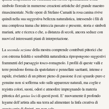
simbolo floreale in numerose creazioni artistiche del grande maestro
rinascimentale. Nelle opere di Stefano Camaiti la rosa canina rivive
quindi nella sua suggestiva bellezza naturalistica, intessendo i fili di
una complessa trama che intreccia passato e presente, storia e simboli
mariani, arte e ricerca e che, a distanza di secoli, ancora seduce con
nuovi ed interessanti piani di interpretazione.
La
seconda sezione
della mostra comprende contributi pittorici che
con estrema fedeltà e sensibilità naturalistica ripropongono suggestivi
frammenti del paesaggio tosco-romagnolo. I profili di queste valli e
terre prendono forma da spatolature e pennellate saettanti, intense e
rapide, rivelatrici di un pittore pieno di passione il cui sguardo puro e
genuino non si sofferma solo sulle apparenze naturali, ma coglie e
registra colori, suoni, odori e atmosfere impregnando la materia
pittorica del
genius loci
di questi posti. E’ nuovamente il profondo
legame dell’artista alla sua terra ad alimentare la linfa creativa di
questa serie di dipinti, ma non solo.