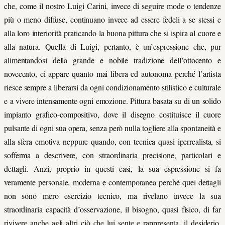
che, come il nostro Luigi Carini, invece di seguire mode o tendenze
più o meno diffuse, continuano invece ad essere fedeli a se stessi e
alla loro interiorità praticando la buona pittura che si ispira al cuore e
alla natura. Quella di Luigi, pertanto, è un’espressione che, pur
alimentandosi della grande e nobile tradizione dell’ottocento e
novecento, ci appare quanto mai libera ed autonoma perché l’artista
riesce sempre a liberarsi da ogni condizionamento stilistico e culturale
e a vivere intensamente ogni emozione. Pittura basata su di un solido
impianto grafico-compositivo, dove il disegno costituisce il cuore
pulsante di ogni sua opera, senza però nulla togliere alla spontaneità e
alla sfera emotiva neppure quando, con tecnica quasi iperrealista, si
sofferma a descrivere, con straordinaria precisione, particolari e
dettagli. Anzi, proprio in questi casi, la sua espressione si fa
veramente personale, moderna e contemporanea perché quei dettagli
non sono mero esercizio tecnico, ma rivelano invece la sua
straordinaria capacità d’osservazione, il bisogno, quasi fisico, di far
rivivere anche agli altri ciò che lui sente e rappresenta, il desiderio,