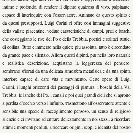
intimo e profondo, di rendere il dipinto qualcosa di vivo, palpitante,
capace di interloquire con l’osservatore. Animato da questo spirito e
da questi presupposti, Luigi Carini ci offre così immagini suggestive
della vallate piacentine, vedute caratteristiche di campi, prati e boschi
che costeggiano le rive del Po e della Trebbia, poetici e solitari rustici
di collina. Tutto è immerso nella quiete più assoluta, tutto è circondato
da grande pace e silenzio. Allora questi dipinti, pur nella loro naturale
e realistica descrizione, acquistano la leggerezza del pensiero,
sembrano sfiorati da una delicata atmosfera metafisica e da una spinta
interiore capace di dare vita e movimento. Certe opere di Luigi
Carini, i lunghi orizzonti dei paesaggi di pianura, i boschi della Val
Trebbia, le lanche del Po, i canali e poi quei grandi cieli che si aprono
a perdita d’occhio verso l’infinito, trasmettono all’osservatore attento e
sensibile una specie di raccoglimento pensoso, un senso di religioso
silenzio e ci invitano ad entrare delicatamente in noi stessi, a ricordare
attimi e momenti perduti, a ricercare origini, scopi e identità del nostro