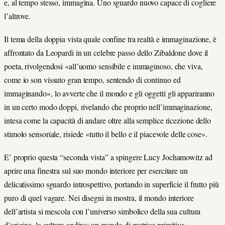
e, al tempo stesso, immagina. Uno sguardo nuovo capace di cogliere
l’altrove.
Il tema della doppia vista quale confine tra realtà e immaginazione, è
affrontato da Leopardi in un celebre passo dello Zibaldone dove il
poeta, rivolgendosi «all’uomo sensibile e immaginoso, che viva,
come io son vissuto gran tempo, sentendo di continuo ed
immaginando», lo avverte che il mondo e gli oggetti gli appariranno
in un certo modo doppi, rivelando che proprio nell’immaginazione,
intesa come la capacità di andare oltre alla semplice ricezione dello
stimolo sensoriale, risiede «tutto il bello e il piacevole delle cose».
E’ proprio questa “seconda vista” a spingere Lucy Jochamowitz ad
aprire una finestra sul suo mondo interiore per esercitare un
delicatissimo sguardo introspettivo, portando in superficie il frutto più
puro di quel vagare. Nei disegni in mostra, il mondo interiore
dell’artista si mescola con l’universo simbolico della sua cultura
d’origine, la cultura andina: un mondo di matrice primitiva,