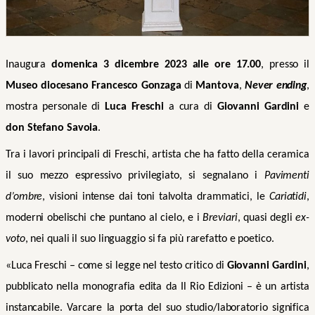
Inaugura
domenica 3 dicembre 2023 alle ore 17.00
, presso il
Museo diocesano Francesco Gonzaga
di
Mantova
,
Never ending
,
mostra personale di
Luca Freschi
a cura di
Giovanni Gardini
e
don Stefano Savoia
.
Tra i lavori principali di Freschi, artista che ha fatto della ceramica
il suo mezzo espressivo privilegiato, si segnalano i
Pavimenti
d’ombre
, visioni intense dai toni talvolta drammatici, le
Cariatidi
,
moderni obelischi che puntano al cielo, e i
Breviari
, quasi degli
ex-
voto
, nei quali il suo linguaggio si fa più rarefatto e poetico.
«Luca Freschi – come si legge nel testo critico di
Giovanni Gardini
,
pubblicato nella monografia edita da Il Rio Edizioni – è un artista
instancabile. Varcare la porta del suo studio/laboratorio significa