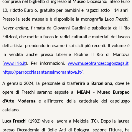
compresa nel biglietto di ingresso al Museo Diocesano: intero Euro
10, ridotto Euro 6, gratuito per bambini e ragazzi sotto i 14 anni.
Presso la sede museale è disponibile la monografia
Luca Freschi.
Never ending
, firmata da Giovanni Gardini e pubblicata da Il Rio
Edizioni, che mette a fuoco le radici culturali e
materiali del lavoro
dell’artista, prendendo in esame i sui cicli più recenti. Il volume è
in vendita anche presso Librerie Paoline Il Rio di Mantova
(
www.ilrio.it
). Per informazioni:
www.museofrancescogonzaga.it
,
https://parrocchiasantanselmomantova.it/
.
A gennaio 2024, la personale si trasferirà a
Barcellona
, dove le
opere di Freschi saranno esposte al
MEAM – Museo Europeo
d’Arte Moderna
e all’interno della cattedrale del capoluogo
catalano.
Luca Freschi
(1982) vive e lavora a Meldola (FC). Dopo la laurea
presso l’Accademia di Belle Arti di Bologna, sezione Pittura, ha