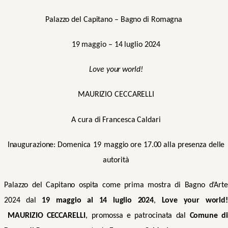
Palazzo del Capitano – Bagno di Romagna
19 maggio
– 1
4
luglio 202
4
Love your world!
MAURIZIO CECCARELLI
A cura di Francesca Caldari
Inaugurazione:
Domenica
19
maggio ore
17.00
alla presenza delle
autorità
Palazzo del Capitano
ospita
come prima mostra di Bagno d’Arte
2024
dal
19
maggio
al 1
4
luglio 202
4
,
Love your world
MAURIZIO CECCARELLI
,
promossa
e patrocinata
dal
Comune di