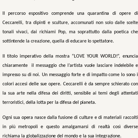
l
l
percorso espositivo comprende
una
quarantina
di opere
d
Ceccarelli
,
tra dipinti e sculture, accomunati
non solo dalle scelt
tonali vivaci, dai richiami Pop, ma soprattutto dalla poetic
a ch
sottintende la creazione, quella di educare lo spettatore.
Il titolo imperativo della mostra “LOVE YOUR WORLD!”, enuncia
chiaramente il messaggio che l’artista vuole lasciare indelebile e
impresso su di
noi
.
Un messaggio forte e di impatto come lo sono i
colori accesi delle sue opere.
Ceccarelli è da sempre schierato co
la sua arte nella difesa dei diritti, sensibile ai temi degli attentati
terroristici, della lotta per la difesa del pianeta.
Ogni sua opera nasce dalla fusione di culture e di materiali raccolti
in più metropoli e questo amalgamarsi di realtà così diverse
richiama la globalizzazione del mondo e la sua integrazione.