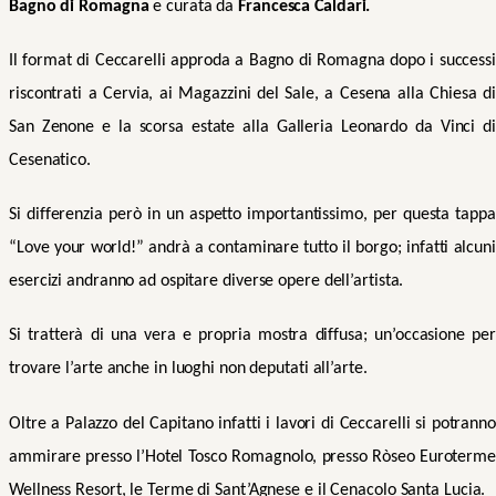
Bagno di Romagna
e c
urata da
Francesca Caldari.
Il format di Ceccarelli approda a Bagno di Romagna dopo i successi
riscontrati a Cervia, ai Magazzini del Sale, a Cesena alla Chiesa di
San Zenone e la scorsa estate alla Galleria Leonardo da Vinci di
Cesenatico.
Si differenzia però in un aspetto importantissimo, per questa tappa
“Love your wor
l
d!” andrà a contaminare tutto il borgo; infatti alcuni
esercizi andranno ad ospitare
diverse
opere dell’artista.
Si tratterà di una vera e propria mostra diffusa; un’occasione per
trovare l’arte anche in luoghi non deputati all’arte.
Oltre a Palazzo del Capitano infatti
i lavori
di Ceccarelli si potranno
ammirare presso l’Hotel Tosco Romagnolo,
presso
Ròseo Euroterme
Wellness Resort
,
le T
erme di
Sant’Agnese e
il Cenacolo Santa Lucia.