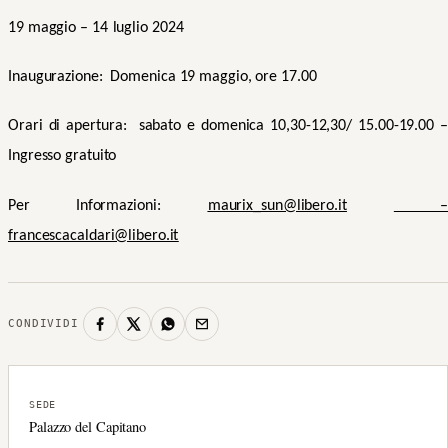
19 maggio
– 1
4
luglio
202
4
Inaugurazione:
Domenica 19 maggio
, ore 1
7.00
Orari
di apertura:
sabato
e
domenica
10,30-12,30/
15.00-19.00
–
Ingresso gratuito
Per Informazioni:
maurix_sun@libero.it
–
francescacaldari@libero.it
CONDIVIDI
SEDE
Palazzo del Capitano