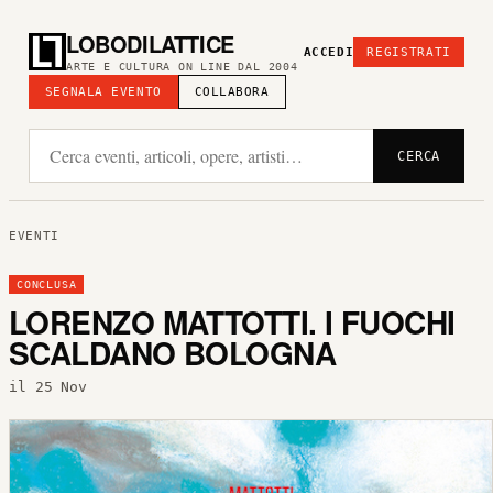
LOBODILATTICE
ACCEDI
REGISTRATI
ARTE E CULTURA ON LINE DAL 2004
SEGNALA EVENTO
COLLABORA
CERCA
EVENTI
CONCLUSA
LORENZO MATTOTTI. I FUOCHI
SCALDANO BOLOGNA
il 25 Nov