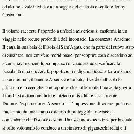
ad alcune tavole inedite e a un saggio del cineasta e scrittore Jonny
Costantino.
Il volume racconta l’approdo a un’isola misteriosa si trasforma in un
viaggio nelle oscure profondità dell’inconscio. La corazzata Anselmo
II entra in una baia dell’isola di Sant’Agata, che fa parte del nuovo stato
di Sillantoe, nell’emisfero meridionale, per scoprire cosa è accaduto ad
alcune navi mercantili, scomparse nelle sue acque e verificare la
possibilità di civilizzare le popolazioni indigene. Sceso a terra insieme
ai suoi uomini, il tenente Assenzio è turbato, il verde dell’isola lo
affascina e lo accoglie, contrapponendosi al ferro della nave da guerra.
I fuochi si agitano nel buio e iniziano a riscaldare la sua mente.
Durante l’esplorazione, Assenzio ha l’impressione di vedere qualcosa
ma, spinto da uno strano desiderio di proteggerla, riferisce al
comandante che l’isola è deserta. Una seconda spedizione per la quale
si offre volontario lo conduce a un cimitero di giganteschi relitti e il