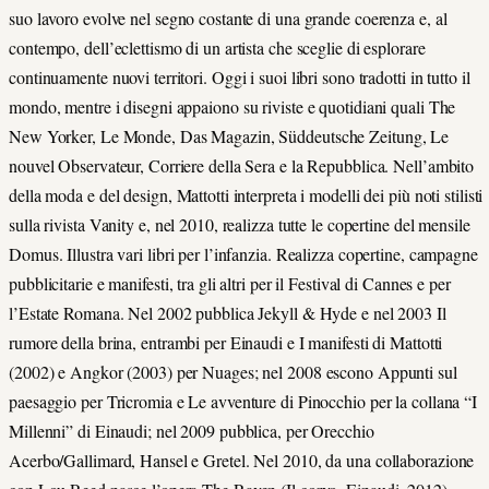
suo lavoro evolve nel segno costante di una grande coerenza e, al
contempo, dell’eclettismo di un artista che sceglie di esplorare
continuamente nuovi territori. Oggi i suoi libri sono tradotti in tutto il
mondo, mentre i disegni appaiono su riviste e quotidiani quali The
New Yorker, Le Monde, Das Magazin, Süddeutsche Zeitung, Le
nouvel Observateur, Corriere della Sera e la Repubblica. Nell’ambito
della moda e del design, Mattotti interpreta i modelli dei più noti stilisti
sulla rivista Vanity e, nel 2010, realizza tutte le copertine del mensile
Domus. Illustra vari libri per l’infanzia. Realizza copertine, campagne
pubblicitarie e manifesti, tra gli altri per il Festival di Cannes e per
l’Estate Romana. Nel 2002 pubblica Jekyll & Hyde e nel 2003 Il
rumore della brina, entrambi per Einaudi e I manifesti di Mattotti
(2002) e Angkor (2003) per Nuages; nel 2008 escono Appunti sul
paesaggio per Tricromia e Le avventure di Pinocchio per la collana “I
Millenni” di Einaudi; nel 2009 pubblica, per Orecchio
Acerbo/Gallimard, Hansel e Gretel. Nel 2010, da una collaborazione