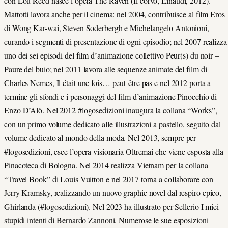
con Lou Reed nasce l’opera The Raven (Il corvo, Einaudi, 2012).
Mattotti lavora anche per il cinema: nel 2004, contribuisce al film Eros
di Wong Kar-wai, Steven Soderbergh e Michelangelo Antonioni,
curando i segmenti di presentazione di ogni episodio; nel 2007 realizza
uno dei sei episodi del film d’animazione collettivo Peur(s) du noir –
Paure del buio; nel 2011 lavora alle sequenze animate del film di
Charles Nemes, Il était une fois… peut-être pas e nel 2012 porta a
termine gli sfondi e i personaggi del film d’animazione Pinocchio di
Enzo D’Alò. Nel 2012 #logosedizioni inaugura la collana “Works”,
con un primo volume dedicato alle illustrazioni a pastello, seguito dal
volume dedicato al mondo della moda. Nel 2013, sempre per
#logosedizioni, esce l’opera visionaria Oltremai che viene esposta alla
Pinacoteca di Bologna. Nel 2014 realizza Vietnam per la collana
“Travel Book” di Louis Vuitton e nel 2017 torna a collaborare con
Jerry Kramsky, realizzando un nuovo graphic novel dal respiro epico,
Ghirlanda (#logosedizioni). Nel 2023 ha illustrato per Sellerio I miei
stupidi intenti di Bernardo Zannoni. Numerose le sue esposizioni