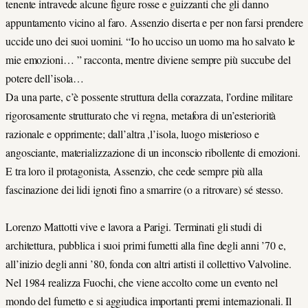
tenente intravede alcune figure rosse e guizzanti che gli danno
appuntamento vicino al faro. Assenzio diserta e per non farsi prendere
uccide uno dei suoi uomini. “Io ho ucciso un uomo ma ho salvato le
mie emozioni… ” racconta, mentre diviene sempre più succube del
potere dell’isola…
Da una parte, c’è possente struttura della corazzata, l’ordine militare
rigorosamente strutturato che vi regna, metafora di un’esteriorità
razionale e opprimente; dall’altra ,l’isola, luogo misterioso e
angosciante, materializzazione di un inconscio ribollente di emozioni.
E tra loro il protagonista, Assenzio, che cede sempre più alla
fascinazione dei lidi ignoti fino a smarrire (o a ritrovare) sé stesso.
Lorenzo Mattotti vive e lavora a Parigi. Terminati gli studi di
architettura, pubblica i suoi primi fumetti alla fine degli anni ’70 e,
all’inizio degli anni ’80, fonda con altri artisti il collettivo Valvoline.
Nel 1984 realizza Fuochi, che viene accolto come un evento nel
mondo del fumetto e si aggiudica importanti premi internazionali. Il