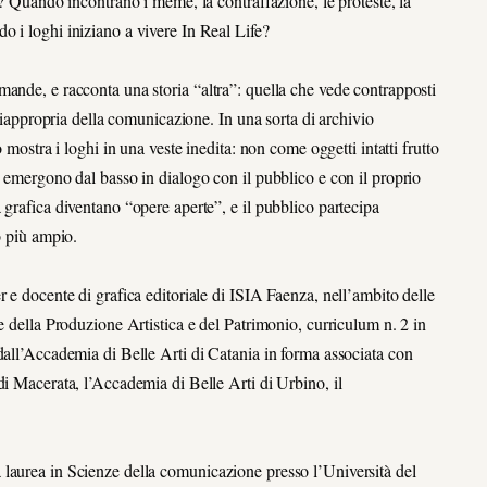
i? Quando incontrano i meme, la contraffazione, le proteste, la
o i loghi iniziano a vivere In Real Life?
ande, e racconta una storia “altra”: quella che vede contrapposti
 riappropria della comunicazione. In una sorta di archivio
 mostra i loghi in una veste inedita: non come oggetti intatti frutto
e emergono dal basso in dialogo con il pubblico e con il proprio
 grafica diventano “opere aperte”, e il pubblico partecipa
o più ampio.
 e docente di grafica editoriale di ISIA Faenza, nell’ambito delle
e della Produzione Artistica e del Patrimonio, curriculum n. 2 in
dall’Accademia di Belle Arti di Catania in forma associata con
di Macerata, l’Accademia di Belle Arti di Urbino, il
laurea in Scienze della comunicazione presso l’Università del