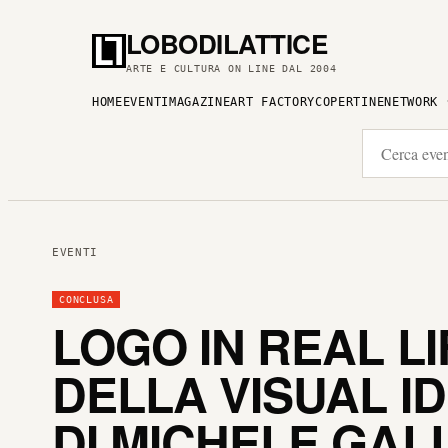
LOBODILATTICE
ARTE E CULTURA ON LINE DAL 2004
HOME
EVENTI
MAGAZINE
ART FACTORY
COPERTINE
NETWORK
EVENTI
CONCLUSA
LOGO IN REAL L
DELLA VISUAL I
DI MICHELE GAL