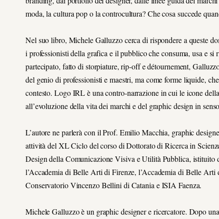
branding, dai portfolio dei designer, dalle linee guida dei march
moda, la cultura pop o la controcultura? Che cosa succede quand
Nel suo libro, Michele Galluzzo cerca di rispondere a queste dom
i professionisti della grafica e il pubblico che consuma, usa e si
partecipato, fatto di storpiature, rip-off e détournement, Galluzzo
del genio di professionisti e maestri, ma come forme liquide, ch
contesto. Logo IRL è una contro-narrazione in cui le icone della
all’evoluzione della vita dei marchi e del graphic design in sens
L’autore ne parlerà con il Prof. Emilio Macchia, graphic designer
attività del XL Ciclo del corso di Dottorato di Ricerca in Scienz
Design della Comunicazione Visiva e Utilità Pubblica, istituito 
l’Accademia di Belle Arti di Firenze, l’Accademia di Belle Arti 
Conservatorio Vincenzo Bellini di Catania e ISIA Faenza.
Michele Galluzzo è un graphic designer e ricercatore. Dopo una 