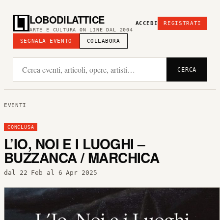
LOBODILATTICE
ACCEDI
REGISTRATI
ARTE E CULTURA ON LINE DAL 2004
SEGNALA EVENTO
COLLABORA
CERCA
EVENTI
CONCLUSA
L’IO, NOI E I LUOGHI –
BUZZANCA / MARCHICA
dal 22 Feb al 6 Apr 2025