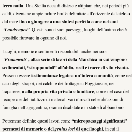
terra natia
. Una Sicilia ricca di distese e altipiani che, nei periodi più
caldi, diventano ampie radure brulle delimitate all’orizzonte dal cielo o
ino a giungere a una sintesi perfetta come nei suoi
dal mare f
.
“Landscapes”
Questi sono i suoi paesaggi, luoghi dell’anima che è
possibile ritrovare in ognuno di noi.
Luoghi, memorie e sentimenti riscontrabili anche nei suoi
, altra serie di lavori della Marchica in cui vengono
“Frammenti”
sedimentati, “strappandoli” all’oblio, resti e tracce di vita vissuta.
testimonianze legate a un’intera comunità
Possono essere
, come nel
caso degli strappi, dei calchi e dei frottage su Poggioreale, nel
o alla propria vita privata e familiare
trapanese;
, come nel caso del
recupero e del riutilizzo di materiali vari ritrovati nelle abitazioni di
famiglia nell’agrigentino, oramai disabitate e in stato di abbandono.
“micropaesaggi significanti”
Potremmo definire questi lavori come
permeati di memorie o del
di quei luoghi
genius loci
, in cui il