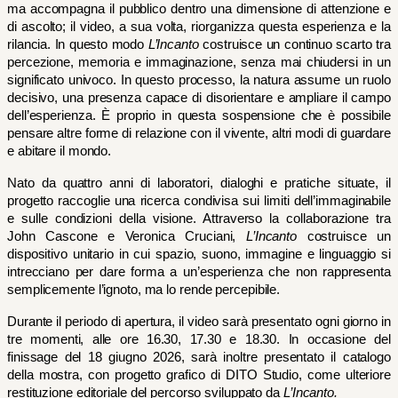
ma accompagna il pubblico dentro una dimensione di attenzione e 
di ascolto; il video, a sua volta, riorganizza questa esperienza e la 
rilancia. In questo modo 
L’Incanto
 costruisce un continuo scarto tra 
percezione, memoria e immaginazione, senza mai chiudersi in un 
significato univoco. In questo processo, la natura assume un ruolo 
decisivo, una presenza capace di disorientare e ampliare il campo 
dell’esperienza. È proprio in questa sospensione che è possibile 
pensare altre forme di relazione con il vivente, altri modi di guardare 
e abitare il mondo. 
Nato da quattro anni di laboratori, dialoghi e pratiche situate, il 
progetto raccoglie una ricerca condivisa sui limiti dell’immaginabile 
e sulle condizioni della visione. Attraverso la collaborazione tra 
John Cascone e Veronica Cruciani, 
L’Incanto
 costruisce un 
dispositivo unitario in cui spazio, suono, immagine e linguaggio si 
intrecciano per dare forma a un’esperienza che non rappresenta 
semplicemente l’ignoto, ma lo rende percepibile. 
Durante il periodo di apertura, il video sarà presentato ogni giorno in 
tre momenti, alle ore 16.30, 17.30 e 18.30. In occasione del 
finissage del 18 giugno 2026, sarà inoltre presentato il catalogo 
della mostra, con progetto grafico di DITO Studio, come ulteriore 
restituzione editoriale del percorso sviluppato da 
L’Incanto.