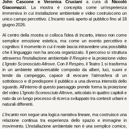
John Cascone e Veronica Cruciani
 a cura di 
Niccolò 
Giacomazzi
. La mostra è concepita come un’esperienza 
immersiva in cui installazione ambientale e video costruiscono un 
unico campo percettivo. 
L’Incanto
 sarà aperto al pubblico fino al 18 
giugno 2026.
Al centro della mostra si colloca l’idea di incanto, inteso non come 
semplice emozione estetica, ma come un evento percettivo e 
cognitivo: il momento in cui il reale lascia intravedere una possibilità 
che il linguaggio non ha ancora organizzato. Il percorso si struttura 
attraverso l’installazione ambientale 
Il Respiro
 e la proiezione video 
L’Ignoto Sconosciuto Altrove
. Con 
Il Respiro
, il Teatro 1 si trasforma 
in un ambiente attraversabile composto da alberi, luci, suoni e 
tende da campeggio, capace di evocare l’atmosfera di un 
sottobosco e di predisporre il pubblico a una diversa intensità dello 
sguardo. All’interno di questo paesaggio prende forma la proiezione 
del video 
L’Ignoto Sconosciuto Altrove
, articolato in quattro capitoli e 
nato da un lungo processo di ricerca sviluppato tra contesti urbani e 
naturali differenti. 
L’Incanto
 non segue una logica narrativa lineare, ma costruisce una 
relazione continua tra esperienza dello spazio e immagine in 
movimento. L’installazione ambientale non è una semplice cornice, 