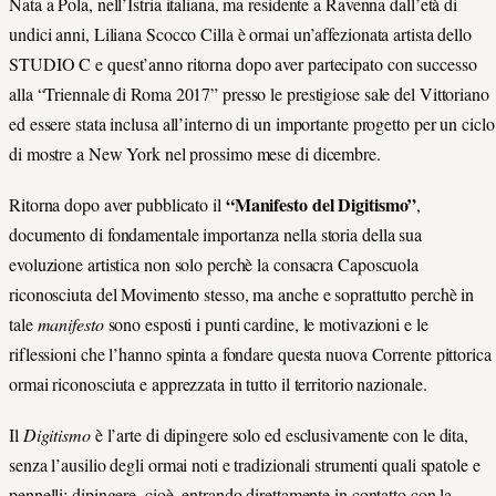
Nata a Pola, nell’Istria italiana, ma residente a Ravenna dall’età di
undici anni, Liliana Scocco Cilla è ormai un’affezionata artista dello
STUDIO C e quest’anno ritorna dopo aver partecipato con successo
alla “Triennale di Roma 2017” presso le prestigiose sale del Vittoriano
ed essere stata inclusa all’interno di un importante progetto per un ciclo
di mostre a New York nel prossimo mese di dicembre.
“Manifesto del Digitismo”
Ritorna dopo aver pubblicato il
,
documento di fondamentale importanza nella storia della sua
evoluzione artistica non solo perchè la consacra Caposcuola
riconosciuta del Movimento stesso, ma anche e soprattutto perchè in
tale
manifesto
sono esposti i punti cardine, le motivazioni e le
riflessioni che l’hanno spinta a fondare questa nuova Corrente pittorica
ormai riconosciuta e apprezzata in tutto il territorio nazionale.
Il
Digitismo
è l’arte di dipingere solo ed esclusivamente con le dita,
senza l’ausilio degli ormai noti e tradizionali strumenti quali spatole e
pennelli; dipingere, cioè, entrando direttamente in contatto con la