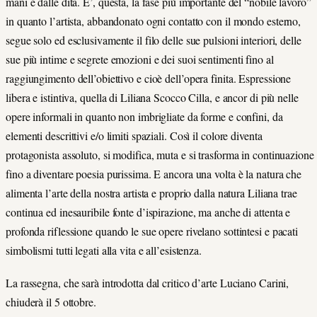
mani e dalle dita. E’, questa, la fase più importante del “nobile lavoro”
in quanto l’artista, abbandonato ogni contatto con il mondo esterno,
segue solo ed esclusivamente il filo delle sue pulsioni interiori, delle
sue più intime e segrete emozioni e dei suoi sentimenti fino al
raggiungimento dell’obiettivo e cioè dell’opera finita. Espressione
libera e istintiva, quella di Liliana Scocco Cilla, e ancor di più nelle
opere informali in quanto non imbrigliate da forme e confini, da
elementi descrittivi e/o limiti spaziali. Così il colore diventa
protagonista assoluto, si modifica, muta e si trasforma in continuazione
fino a diventare poesia purissima. E ancora una volta è la natura che
alimenta l’arte della nostra artista e proprio dalla natura Liliana trae
continua ed inesauribile fonte d’ispirazione, ma anche di attenta e
profonda riflessione quando le sue opere rivelano sottintesi e pacati
simbolismi tutti legati alla vita e all’esistenza.
La rassegna, che sarà introdotta dal critico d’arte Luciano Carini,
chiuderà il 5 ottobre.