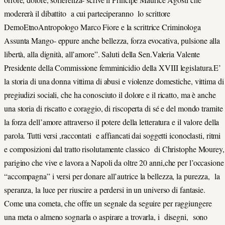
modererà il dibattito a cui parteciperanno lo scrittore
DemoEtnoAntropologo Marco Fiore e la scrittrice Criminologa
Assunta Mango- eppure anche bellezza, forza evocativa, pulsione alla
libertà, alla dignità, all’amore”. Saluti della Sen.Valeria Valente
Presidente della Commissione femminicidio della XVIII legislatura.E’
la storia di una donna vittima di abusi e violenze domestiche, vittima di
pregiudizi sociali, che ha conosciuto il dolore e il ricatto, ma è anche
una storia di riscatto e coraggio, di riscoperta di sé e del mondo tramite
la forza dell’amore attraverso il potere della letteratura e il valore della
parola. Tutti versi ,raccontati e affiancati dai soggetti iconoclasti, ritmi
e composizioni dal tratto risolutamente classico di Christophe Mourey,
parigino che vive e lavora a Napoli da oltre 20 anni,che per l’occasione
“accompagna” i versi per donare all’autrice la bellezza, la purezza, la
speranza, la luce per riuscire a perdersi in un universo di fantasie.
Come una cometa, che offre un segnale da seguire per raggiungere
una meta o almeno sognarla o aspirare a trovarla, i disegni, sono