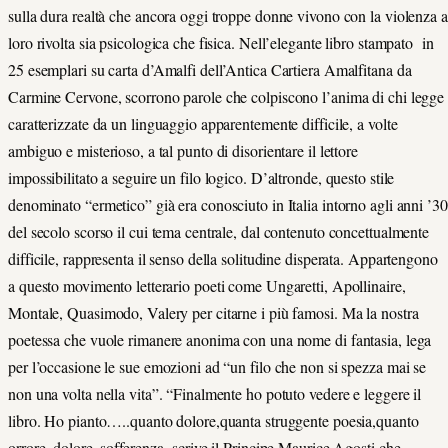
sulla dura realtà che ancora oggi troppe donne vivono con la violenza a
loro rivolta sia psicologica che fisica. Nell’elegante libro stampato in
25 esemplari su carta d’Amalfi dell’Antica Cartiera Amalfitana da
Carmine Cervone, scorrono parole che colpiscono l’anima di chi legge
caratterizzate da un linguaggio apparentemente difficile, a volte
ambiguo e misterioso, a tal punto di disorientare il lettore
impossibilitato a seguire un filo logico. D’altronde, questo stile
denominato “ermetico” già era conosciuto in Italia intorno agli anni ’30
del secolo scorso il cui tema centrale, dal contenuto concettualmente
difficile, rappresenta il senso della solitudine disperata. Appartengono
a questo movimento letterario poeti come Ungaretti, Apollinaire,
Montale, Quasimodo, Valery per citarne i più famosi. Ma la nostra
poetessa che vuole rimanere anonima con una nome di fantasia, lega
per l’occasione le sue emozioni ad “un filo che non si spezza mai se
non una volta nella vita”. “Finalmente ho potuto vedere e leggere il
libro. Ho pianto…..quanto dolore,quanta struggente poesia,quanto
orrore, dolore, sofferenza- scrive il Principe Maurice Agosti che