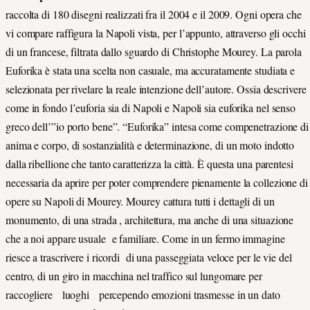
raccolta di 180 disegni realizzati fra il 2004 e il 2009. Ogni opera che
vi compare raffigura la Napoli vista, per l’appunto, attraverso gli occhi
di un francese, filtrata dallo sguardo di Christophe Mourey. La parola
Euforika è stata una scelta non casuale, ma accuratamente studiata e
selezionata per rivelare la reale intenzione dell’autore. Ossia descrivere
come in fondo l’euforia sia di Napoli e Napoli sia euforika nel senso
greco dell’”io porto bene”. “Euforika” intesa come compenetrazione di
anima e corpo, di sostanzialità e determinazione, di un moto indotto
dalla ribellione che tanto caratterizza la città. È questa una parentesi
necessaria da aprire per poter comprendere pienamente la collezione di
opere su Napoli di Mourey.
Mourey cattura tutti i dettagli di un
monumento, di una strada , architettura, ma anche di una situazione
che a noi appare usuale e familiare. Come in un fermo immagine
riesce a trascrivere i ricordi di una passeggiata veloce per le vie del
centro, di un giro in macchina nel traffico sul lungomare per
raccogliere luoghi percependo emozioni trasmesse in un dato