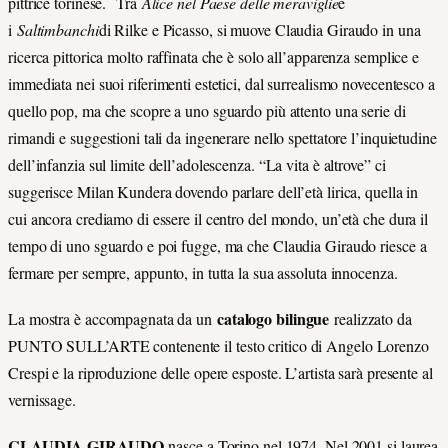
pittrice torinese. Tra
Alice nel Paese delle meraviglie
e
i
Saltimbanchi
di Rilke e Picasso, si muove Claudia Giraudo in una
ricerca pittorica molto raffinata che è solo all’apparenza semplice e
immediata nei suoi riferimenti estetici, dal surrealismo novecentesco a
quello pop, ma che scopre a uno sguardo più attento una serie di
rimandi e suggestioni tali da ingenerare nello spettatore l’inquietudine
dell’infanzia sul limite dell’adolescenza. “La vita è altrove” ci
suggerisce Milan Kundera dovendo parlare dell’età lirica, quella in
cui ancora crediamo di essere il centro del mondo, un’età che dura il
tempo di uno sguardo e poi fugge, ma che Claudia Giraudo riesce a
fermare per sempre, appunto, in tutta la sua assoluta innocenza.
catalogo bilingue
La mostra è accompagnata da un
realizzato da
PUNTO SULL’ARTE contenente il testo critico di Angelo Lorenzo
Crespi e la riproduzione delle opere esposte. L’artista sarà presente al
vernissage.
CLAUDIA GIRAUDO
nasce a Torino nel 1974. Nel 2001 si laurea