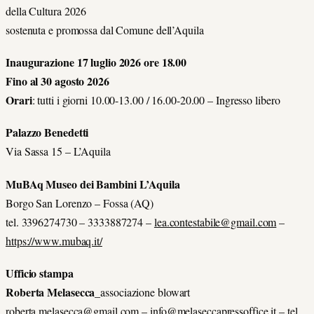
della Cultura 2026
sostenuta e promossa dal Comune dell’Aquila
Inaugurazione 17 luglio 2026 ore 18.00
Fino al 30 agosto 2026
Orari
: tutti i giorni 10.00-13.00 / 16.00-20.00 – Ingresso libero
Palazzo Benedetti
Via Sassa 15 – L’Aquila
MuBAq Museo dei Bambini L’Aquila
Borgo San Lorenzo – Fossa (AQ)
tel. 3396274730 – 3333887274 –
lea.contestabile@gmail.com
–
https://www.mubaq.it/
Ufficio stampa
Roberta Melasecca
_associazione blowart
roberta.melasecca@gmail.com
–
info@melaseccapressoffice.it
– tel.