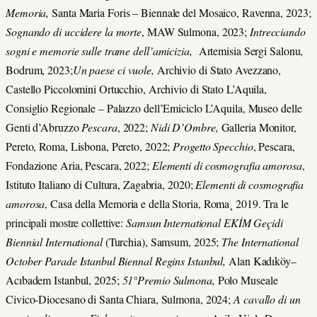
Memoria,
Santa Maria Foris – Biennale del Mosaico, Ravenna, 2023;
Sognando di uccidere la morte
, MAW Sulmona, 2023;
Intrecciando
sogni e memorie sulle trame dell’amicizia,
Artemisia Sergi Salonu,
Bodrum, 2023;
Un paese ci vuole,
Archivio di Stato Avezzano,
Castello Piccolomini Ortucchio, Archivio di Stato L’Aquila,
Consiglio Regionale – Palazzo dell’Emiciclo L’Aquila, Museo delle
Genti d’Abruzzo
Pescara
, 2022;
Nidi D’Ombre,
Galleria Monitor,
Pereto, Roma, Lisbona, Pereto, 2022;
Progetto Specchio
, Pescara,
Fondazione Aria, Pescara, 2022;
Elementi di cosmografia amorosa
,
Istituto Italiano di Cultura, Zagabria, 2020;
Elementi di cosmografia
amorosa
, Casa della Memoria e della Storia, Roma¸ 2019. Tra le
principali mostre collettive:
Samsun International EKİM Geçidi
Biennial International
(Turchia), Samsum, 2025;
The International
October Parade Istanbul Biennal Regins Istanbul,
Alan Kadıköy–
Acıbadem Istanbul, 2025;
51°Premio Sulmona,
Polo Museale
Civico-Diocesano di Santa Chiara, Sulmona, 2024;
A cavallo di un