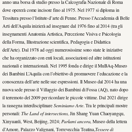
anno una borsa di studio presso la Calcografia Nazionale di Roma
dove opererà come incisore fino al 1975. Nel 1977 si diploma in
Tessitura presso l’Istituto d’arte di Penne. Presso l’Accademia di Belle
Arti dell’Aquila inizierà ad insegnare dal 1976 fino al 2014 (tra gli
insegnamenti Anatomia Artistica, Percezione Visiva e Psicologia
della Forma, Illustrazione scientifica, Pedagogia e Didattica
dell’Arte). Dal 1978 ad oggi numerosissime sono state le iniziative
che ha organizzato con enti locali, associazioni ed altre istituzioni
nazionali e internazionali. Nel 1995 fonda e dirige il MuBAq-Museo
dei Bambini L’Aquila con l’obiettivo di promuovere l’educazione e la
conoscenza dell’arte nelle sue espressioni. Il Museo dal 2014 ha una
nuova sede presso il Villaggio dei Bambini di Fossa (AQ), nato dopo
il terremoto del 2009 per ricordare le piccole vittime. Dal 2021 dirige
la rassegna interdisciplinare
Seminiamo Arte
. Tra le principali mostre
personali:
The Land of intersections
, Jin Shang Yuan Chaoyangqu,
Xinyuanli, West, Beijing, 2024;
Parlami ancora
, Museo della lettera
d’Amore, Palazzo Valignani, Torrevecchia Teatina,
Tessere di