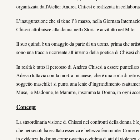
organizzata dall’Atelier Andrea Chisesi e realizzata in collabo
L’inaugurazione che si tiene l’8 marzo, nella Giornata Internaziona
Chisesi attribuisce alla donna nella Storia e anzitutto nel Mito.
Il suo quindi è un omaggio da parte di un uomo, prima che arti
sono una traccia ricorrente all’interno della poetica di Chisesi ch
In realtà è tutto il percorso di Andrea Chisesi a essere puntellat
Adesso tuttavia con la mostra milanese, che è una sorta di retrosp
soggetto maschile) si punta una lente d’ingrandimento esattamen
Muse, le Madonne, le Mamme, insomma la Donna, in ogni accez
Concept
La straordinaria visione di Chisesi nei confronti della donna è l
che nei secoli ha esaltato essenza e bellezza femminile. Come e
in evidenza la donna come oggetto o vittima di atti di violenza, qu