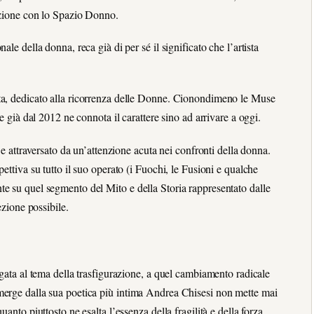
razione con lo Spazio Donno.
le della donna, reca già di per sé il significato che l’artista
sta, dedicato alla ricorrenza delle Donne. Cionondimeno le Muse
e già dal 2012 ne connota il carattere sino ad arrivare a oggi.
o e attraversato da un’attenzione acuta nei confronti della donna.
ettiva su tutto il suo operato (i Fuochi, le Fusioni e qualche
te su quel segmento del Mito e della Storia rappresentato dalle
ione possibile.
egata al tema della trasfigurazione, a quel cambiamento radicale
merge dalla sua poetica più intima Andrea Chisesi non mette mai
anto piuttosto ne esalta l’essenza della fragilità e della forza.