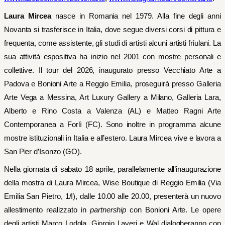
Laura Mircea
nasce in Romania nel 1979. Alla fine degli anni
Novanta si trasferisce in Italia, dove segue diversi corsi di pittura e
frequenta, come assistente, gli studi di artisti alcuni artisti friulani. La
sua attività espositiva ha inizio nel 2001 con mostre personali e
collettive. Il tour del 2026, inaugurato presso Vecchiato Arte a
Padova e Bonioni Arte a Reggio Emilia, proseguirà presso Galleria
Arte Vega a Messina, Art Luxury Gallery a Milano, Galleria Lara,
Alberto e Rino Costa a Valenza (AL) e Matteo Ragni Arte
Contemporanea a Forlì (FC). Sono inoltre in programma alcune
mostre istituzionali in Italia e all’estero. Laura Mircea vive e lavora a
San Pier d’Isonzo (GO).
Nella giornata di sabato 18 aprile, parallelamente all’inaugurazione
della mostra di Laura Mircea, Wise Boutique di Reggio Emilia (Via
Emilia San Pietro, 1/I), dalle 10.00 alle 20.00, presenterà un nuovo
allestimento realizzato in
partnership
con Bonioni Arte. Le opere
degli artisti Marco Lodola, Giorgio Laveri e Wal dialogheranno con