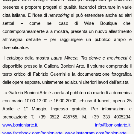
presente e proporre progetti di qualità, facendoli circuitare in varie
città italiane. E l’idea di
networking
si può estendere anche ad altri
settori – come nel caso di Wise Boutique che,
contemporaneamente alla mostra, presenta un nuovo allestimento
all’insegna dell’arte – per raggiungere un pubblico ampio e
diversificato».
Il catalogo della mostra
Laura Mircea. Tra derive e movimenti
è
disponibile presso la Galleria Bonioni Arte. Il volume comprende il
testo critico di Fabrizio Guerrini e la documentazione fotografica
delle opere esposte, unitamente ad alcuni ulteriori lavori dell’artista.
La Galleria Bonioni Arte è aperta al pubblico da martedì a domenica
con orario 10.00-13.00 e 16.00-20.00, chiuso il lunedì, aperto 25
Aprile e 1° Maggio. Ingresso gratuito. Per informazioni e
prenotazioni: T. +39 0522 435765, M. +39 338 4005234,
www.bonioniarte.it
,
info@bonioniarte.it
,
www.facebook.com/bonioniarte
,
www.instagram.com/bonioniarte
.