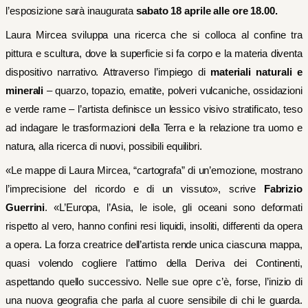
l’esposizione sarà inaugurata
sabato 18 aprile alle ore 18.00.
Laura Mircea sviluppa una ricerca che si colloca al confine tra
pittura e scultura, dove la superficie si fa corpo e la materia diventa
dispositivo narrativo. Attraverso l’impiego di
materiali naturali e
minerali
– quarzo, topazio, ematite, polveri vulcaniche, ossidazioni
e verde rame – l’artista definisce un lessico visivo stratificato, teso
ad indagare le trasformazioni della Terra e la relazione tra uomo e
natura, alla ricerca di nuovi, possibili equilibri.
«Le mappe di Laura Mircea, “cartografa” di un’emozione, mostrano
l’imprecisione del ricordo e di un vissuto», scrive
Fabrizio
Guerrini
. «L’Europa, l’Asia, le isole, gli oceani sono deformati
rispetto al vero, hanno confini resi liquidi, insoliti, differenti da opera
a opera. La forza creatrice dell’artista rende unica ciascuna mappa,
quasi volendo cogliere l’attimo della Deriva dei Continenti,
aspettando quello successivo. Nelle sue opre c’è, forse, l’inizio di
una nuova geografia che parla al cuore sensibile di chi le guarda.