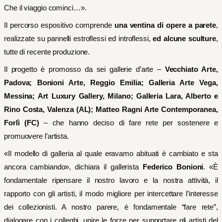
Che il viaggio cominci…».
Il percorso espositivo comprende
una ventina di opere a parete
,
realizzate su pannelli estroflessi ed introflessi,
ed alcune sculture
,
tutte di recente produzione.
Il progetto è promosso da sei gallerie d’arte –
Vecchiato Arte,
Padova; Bonioni Arte, Reggio Emilia; Galleria Arte Vega,
Messina; Art Luxury Gallery, Milano; Galleria Lara, Alberto e
Rino Costa, Valenza (AL); Matteo Ragni Arte Contemporanea,
Forlì (FC)
– che hanno deciso di fare rete per sostenere e
promuovere l’artista.
«Il modello di galleria al quale eravamo abituati è cambiato e sta
ancora cambiando», dichiara il gallerista
Federico Bonioni
. «È
fondamentale ripensare il nostro lavoro e la nostra attività, il
rapporto con gli artisti, il modo migliore per intercettare l’interesse
dei collezionisti. A nostro parere, è fondamentale “fare rete”,
dialogare con i colleghi, unire le forze per supportare gli artisti del