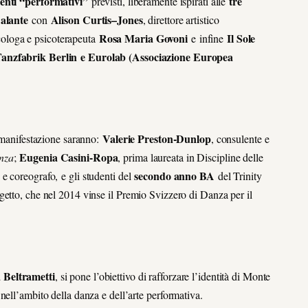
enti “performativi”
tre
previsti, liberamente ispirati alle
alante
Alison Curtis
–
Jones
con
, direttore artistico
Rosa Maria Govoni
Il Sole
cologa e psicoterapeuta
e infine
anzfabrik Berlin
e Eurolab (Associazione Europea
Valerie Preston-Dunlop
a manifestazione saranno:
, consulente e
Eugenia Casini-Ropa
nza
;
, prima laureata in Discipline delle
secondo anno BA
 e coreografo, e gli studenti del
del Trinity
getto, che nel 2014 vinse il Premio Svizzero di Danza per il
 Beltrametti
, si pone l’obiettivo di rafforzare l’identità di Monte
nell’ambito della danza e dell’arte performativa.