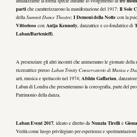
tre mom
attualizzarne la forma specie durante lo svolgimento di
parti
Il
Sole C
che caratterizzarono la manifestazione del 1917:
I Demoni della Notte
della
Summit Dance Theatre
;
con la psi
Vittorioso
Antja Kennedy
T
con
, danzatrice e co-fondatrice di
Laban/Bartenieff)
.
A presenziare gli altri incontri che animeranno le giornate dell
ricercatrice presso
Laban Trinity Conservatorio di Musica e Da
Afshin Gaffarian
arti, musica e spettacolo nel 1974;
, danzatore
Laban di Londra che presenteranno la coreografia, parte del pro
Patrimonio della danza.
Laban Event 2017
Nunzia Tirelli
Giona
, ideato e diretto da
e
Verità come luogo privilegiato per esperienze e sperimentazioni 