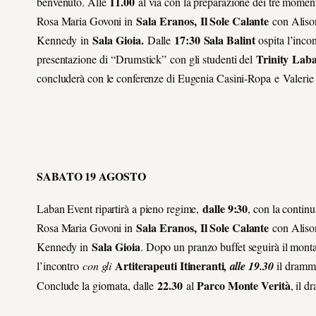
11.00
benvenuto. Alle
al via con la preparazione dei tre moment
Sala
Eranos,
Il Sole Calante
Rosa Maria Govoni in
con Aliso
Sala
Gioia.
17:30
Sala Balint
Kennedy in
Dalle
ospita l’inco
T
rinity
L
ab
presentazione di “Drumstick” con gli studenti del
concluderà con le conferenze di Eugenia Casini-Ropa e Valeri
SABATO 19 AGOSTO
dalle 9:30
Laban Event ripartirà a pieno regime,
, con la contin
Sala
Eranos,
Il Sole Calante
Rosa Maria Govoni in
con Aliso
Sala
Gioia
Kennedy in
. Dopo un pranzo buffet seguirà il mont
Artiterapeuti Itineranti
l’incontro
con gli
, alle 19.30
il dramm
2
2.30
Parco Monte Verità
Conclude la giornata, dalle
al
, il 