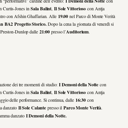
I Demoni della Notte
i “performativi” cardine dell’evento:
con
Sala Balint
Il Sole Vittorioso
n Curtis-Jones in
,
con Antja
19.00
ntro con Afshin Ghaffarian. Alle
nel Parco di Monte Verità
an
BA2
Progetto Storico
.
Dopo la cena la giornata di venerdì si
21:00
Auditorium
e Preston-Dunlop dalle
presso l’
.
I Demoni della Notte
uazione dei tre momenti di studio:
con
Sala Balint
Il Sole Vittorioso
n Curtis-Jones in
,
con Antja
16:30
aggio delle performance. Si continua, dalle
con
Il Sole Calante
Parco Monte Verità
a danzato
presso il
.
I Demoni della Notte.
dramma danzato