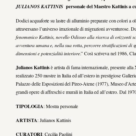
personale del Maestro Kattinis a cu
JULIANOS KATTINIS
Dodici acquaforte su lastre di alluminio preparate con colori a o
attraversano l’universo irrazionale di migrazioni avventurose. Du
fenomenico Kattinis, novello Odisseo alla ricerca di orizzonti s
avventura umana e, nella sua rotta, percorre stratificazioni di s
dimensioni e potenzialità interiore
.” Così scriveva nel 1986, Cl
Julianos Kattinis
è artista di fama internazionale, presente al
realizzato 250 mostre in Italia ed all’estero in prestigiose Galle
Palazzo delle Esposizioni del Pireo-Atene (1977), Museo d’Arte d
grandi opere di affreschi e murali in Italia ed all’estero. Dal 1
TIPOLOGIA
: Mostra personale
ARTISTA
: Julianos Kattinis
CURATORI
: Cecilia Paolini