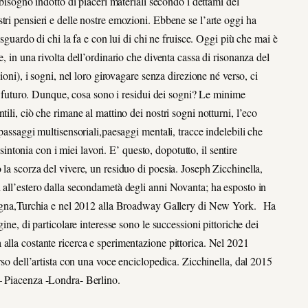
 bisogno indotto di piaceri materiali secondo i dettami del
tri pensieri e delle nostre emozioni. Ebbene se l’arte oggi ha
 sguardo di chi la fa e con lui di chi ne fruisce. Oggi più che mai è
, in una rivolta dell’ordinario che diventa cassa di risonanza del
ioni), i sogni, nel loro girovagare senza direzione né verso, ci
nel futuro. Dunque, cosa sono i residui dei sogni? Le minime
ili, ciò che rimane al mattino dei nostri sogni notturni, l’eco
passaggi multisensoriali,paesaggi mentali, tracce indelebili che
 sintonia con i miei lavori. E’ questo, dopotutto, il sentire
la scorza del vivere, un residuo di poesia. Joseph Zicchinella,
 all’estero dalla secondametà degli anni Novanta; ha esposto in
,Spagna,Turchia e nel 2012 alla Broadway Gallery di New York. Ha
ine, di particolare interesse sono le successioni pittoriche dei
alla costante ricerca e sperimentazione pittorica. Nel 2021
rso dell’artista con una voce enciclopedica. Zicchinella, dal 2015
– Piacenza -Londra- Berlino.