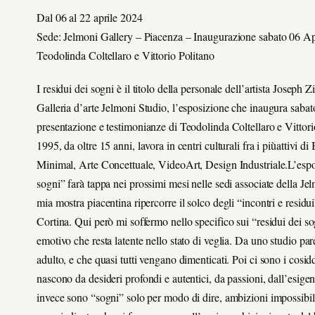
Dal 06 al 22 aprile 2024
Sede: Jelmoni Gallery – Piacenza – Inaugurazione sabato 06 Apr
Teodolinda Coltellaro e Vittorio Politano
I residui dei sogni è il titolo della personale dell’artista Joseph 
Galleria d’arte Jelmoni Studio, l’esposizione che inaugura sabato
presentazione e testimonianze di Teodolinda Coltellaro e Vittori
1995, da oltre 15 anni, lavora in centri culturali fra i piùattivi 
Minimal, Arte Concettuale, VideoArt, Design Industriale.L’esposi
sogni” farà tappa nei prossimi mesi nelle sedi associate della Je
mia mostra piacentina ripercorre il solco degli “incontri e residu
Cortina. Qui però mi soffermo nello specifico sui “residui dei s
emotivo che resta latente nello stato di veglia. Da uno studio par
adulto, e che quasi tutti vengano dimenticati. Poi ci sono i cosidd
nascono da desideri profondi e autentici, da passioni, dall’esigenza
invece sono “sogni” solo per modo di dire, ambizioni impossibili