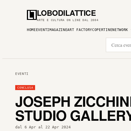
LOBODILATTICE
ARTE E CULTURA ON LINE DAL 2004
HOME
EVENTI
MAGAZINE
ART FACTORY
COPERTINE
NETWORK
EVENTI
CONCLUSA
JOSEPH ZICCHINE
STUDIO GALLER
dal 6 Apr al 22 Apr 2024