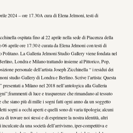
ile 2024 – ore 17.30A cura di Elena Jelmoni, testi di
Zicchinella ospitata fino al 22 aprile nella sede di Piacenza della
 06 aprile ore 17:30 è curata da Elena Jelmoni con testi di
o Politano. La Galleria Jelmoni Studio Gallery viene fondata nel
di Berlino, Londra e Milano trattando insieme al Pittorico, Pop,
zione personale dell’artista Joseph Zicchinella “ i residui dei
lmoni studio Gallery di Londra e Berlino. Scrive l’artista: Questa
i” presentati a Milano nel 2018 nell’antologica alla Galleria
ogni”;frammenti di luce e trasparenze che rimandano al tessuto
e che siano più di mille i sogni fatti ogni anno da un soggetto
etti sogni a occhi aperti e quelli sono di varia tipologia; alcuni
 di trovare noi stessi e di esprimere la nostra identità, altri
 inculcate da una società dell’arrivismo, iper-competitiva e