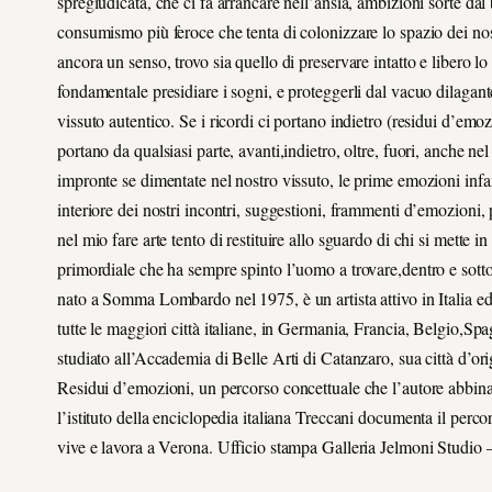
spregiudicata, che ci fa arrancare nell’ansia, ambizioni sorte dal
consumismo più feroce che tenta di colonizzare lo spazio dei nos
ancora un senso, trovo sia quello di preservare intatto e libero lo
fondamentale presidiare i sogni, e proteggerli dal vacuo dilagante
vissuto autentico. Se i ricordi ci portano indietro (residui d’emoz
portano da qualsiasi parte, avanti,indietro, oltre, fuori, anche 
impronte se dimentate nel nostro vissuto, le prime emozioni infant
interiore dei nostri incontri, suggestioni, frammenti d’emozioni, 
nel mio fare arte tento di restituire allo sguardo di chi si mette in
primordiale che ha sempre spinto l’uomo a trovare,dentro e sotto 
nato a Somma Lombardo nel 1975, è un artista attivo in Italia ed
tutte le maggiori città italiane, in Germania, Francia, Belgio
studiato all’Accademia di Belle Arti di Catanzaro, sua città d’orig
Residui d’emozioni, un percorso concettuale che l’autore abbina 
l’istituto della enciclopedia italiana Treccani documenta il perco
vive e lavora a Verona. Ufficio stampa Galleria Jelmoni Studio 