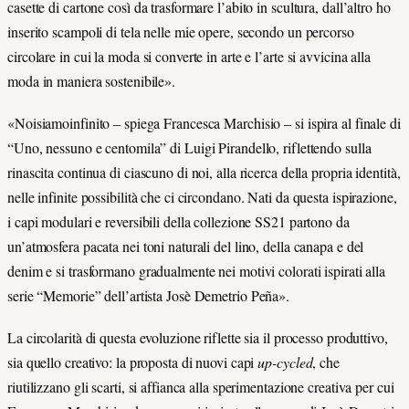
casette di cartone così da trasformare l’abito in scultura, dall’altro ho
inserito scampoli di tela nelle mie opere, secondo un percorso
circolare in cui la moda si converte in arte e l’arte si avvicina alla
moda in maniera sostenibile».
«Noisiamoinfinito – spiega Francesca Marchisio – si ispira al finale di
“Uno, nessuno e centomila” di Luigi Pirandello, riflettendo sulla
rinascita continua di ciascuno di noi, alla ricerca della propria identità,
nelle infinite possibilità che ci circondano. Nati da questa ispirazione,
i capi modulari e reversibili della collezione SS21 partono da
un’atmosfera pacata nei toni naturali del lino, della canapa e del
denim e si trasformano gradualmente nei motivi colorati ispirati alla
serie “Memorie” dell’artista Josè Demetrio Peña».
La circolarità di questa evoluzione riflette sia il processo produttivo,
sia quello creativo: la proposta di nuovi capi
up-cycled
, che
riutilizzano gli scarti, si affianca alla sperimentazione creativa per cui