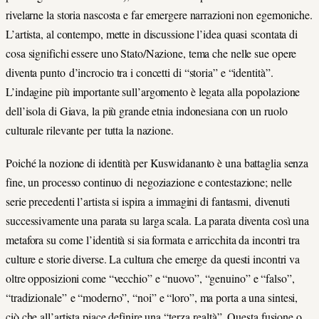
rivelarne la storia nascosta e far emergere narrazioni non egemoniche.
L’artista, al contempo, mette in discussione l’idea quasi scontata di
cosa significhi essere uno Stato/Nazione, tema che nelle sue opere
diventa punto d’incrocio tra i concetti di “storia” e “identità”.
L’indagine più importante sull’argomento è legata alla popolazione
dell’isola di Giava, la più grande etnia indonesiana con un ruolo
culturale rilevante per tutta la nazione.
Poiché la nozione di identità per Kuswidananto è una battaglia senza
fine, un processo continuo di negoziazione e contestazione; nelle
serie precedenti l’artista si ispira a immagini di fantasmi, divenuti
successivamente una parata su larga scala. La parata diventa così una
metafora su come l’identità si sia formata e arricchita da incontri tra
culture e storie diverse. La cultura che emerge da questi incontri va
oltre opposizioni come “vecchio” e “nuovo”, “genuino” e “falso”,
“tradizionale” e “moderno”, “noi” e “loro”, ma porta a una sintesi,
ciò che all’artista piace definire una “terza realtà”. Questa fusione o