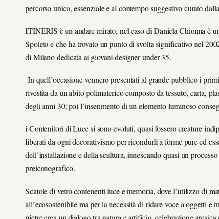
percorso unico, essenziale e al contempo suggestivo curato dalla 
ITINERIS è un andare mirato, nel caso di Daniela Chionna è un 
Spoleto e che ha trovato un punto di svolta significativo nel 20
di Milano dedicata ai giovani designer under 35.
In quell’occasione vennero presentati al grande pubblico i primi 
rivestita da un abito polimaterico composto da tessuto, carta, plas
degli anni 30; poi l’inserimento di un elemento luminoso conse
i Contenitori di Luce si sono evoluti, quasi fossero creature indip
liberati da ogni decorativismo per ricondurli a forme pure ed e
dell’installazione e della scultura, innescando quasi un processo
preiconografico.
Scatole di vetro contenenti luce e memoria, dove l’utilizzo di ma
all’ecosostenibile ma per la necessità di ridare voce a oggetti e 
pietre crea un dialogo tra natura e artificio, celebrazione arcaic