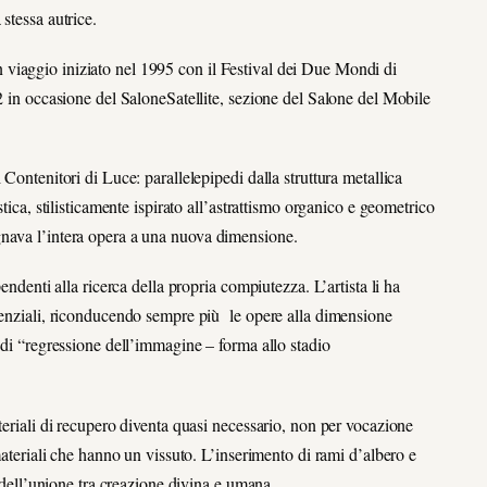
stessa autrice.
viaggio iniziato nel 1995 con il Festival dei Due Mondi di
02 in occasione del SaloneSatellite, sezione del Salone del Mobile
Contenitori di Luce: parallelepipedi dalla struttura metallica
tica, stilisticamente ispirato all’astrattismo organico e geometrico
gnava l’intera opera a una nuova dimensione.
endenti alla ricerca della propria compiutezza. L’artista li ha
ssenziali, riconducendo sempre più le opere alla dimensione
 di “regressione dell’immagine – forma allo stadio
teriali di recupero diventa quasi necessario, non per vocazione
materiali che hanno un vissuto. L’inserimento di rami d’albero e
a dell’unione tra creazione divina e umana.