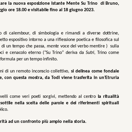
pitare la nuova esposizione Istante Mente Su Trino  di Bruno, 
gio ore 18.00 e visitabile fino al 18 giugno 2023. 
o di calembour, di simbologia e rimandi a diverse dottrine, 
etto espositivo intorno a una riflessione poetica e filosofica sul 
 di un tempo che passa
, mente 
voce del verbo mentire )  sulla 
loci e cenacolo eterno (“Su Trino” deriva da 
Sutri, 
Trino
come 
 formula per un tempo infinito.
ni di un remoto inconscio collettivo, 
si delinea come fondale 
e, con questa mostra, da Todi viene trasferita in un’Etruria 
velli come veri poeti sorgivi, mettendo al centro 
la ritualità 
 sottile nella scelta delle parole e dei riferimenti spirituali 
lico.
rità ad un confronto più ampio nella storia.