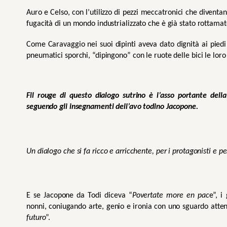
Auro e Celso, con l’utilizzo di pezzi meccatronici che diventan
fugacità di un mondo industrializzato che è già stato rottamato 
Come Caravaggio nei suoi dipinti aveva dato dignità ai piedi l
pneumatici sporchi, “dipingono” con le ruote delle bici le lor
Fil rouge di questo dialogo sutrino è l’asso portante della
seguendo gli insegnamenti dell’avo todino Jacopone.  
Un dialogo che si fa ricco e arricchente, per i protagonisti e per
E se Jacopone da Todi diceva “
Povertate more en pac
e”, i
nonni, coniugando arte, genio e ironia con uno sguardo atte
futuro
”.