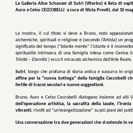
La Galleria Alice Schanzer di Sutri (Viterbo) è lieta di os
Auro e Celso CECCOBELLI 
a cura di Silvia Previti,
dal 10 mag
La mostra, il cui titolo si deve a Bruno, noto appassionat
alchemiche, spirituali e religiose è (secondo l’Artista) un prog
significato del tempo (“Istante mente” l’
istante
 è il momento
spiritualità intrinseca di una famiglia intesa come Genius 
Trinità – Eternità ) 
ecco il miracolo alchemico dell’Arte Reale,
Sutri
, borgo che profuma di storia antica e sussurra le origi
affine per la “nuova bottega” della famiglia Ceccobelli ch
fertile di tracce secolari e nuove suggestioni.
Bruno, Auro e Celso Ceccobelli dialogano insieme ad alti li
dell’operazione artistica, la sacralità della laude, l’ironia
vibranti,
 rivolti ad “un’evangelizzazione” su più piani del pubb
Una conversazione tra due generazioni che si estende in ve