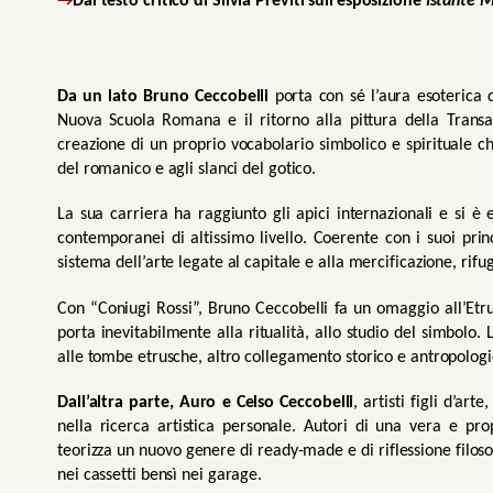
→
Dal testo critico di Silvia Previti sull’esposizione 
Istante M
Da un lato Bruno Ceccobelli
 porta con sé l’aura esoterica d
Nuova Scuola Romana e il ritorno alla pittura della Trans
creazione di un proprio vocabolario simbolico e spirituale che
del romanico e agli slanci del gotico. 
La sua carriera ha raggiunto gli apici internazionali e si è 
contemporanei di altissimo livello. Coerente con i suoi pri
sistema dell’arte legate al capitale e alla mercificazione, rifu
Con “Coniugi Rossi”, Bruno Ceccobelli fa un omaggio all’Etr
porta inevitabilmente alla ritualità, allo studio del simbolo. 
alle tombe etrusche, altro collegamento storico e antropologic
Dall’altra parte, Auro e Celso Ceccobelli
, artisti figli d’ar
nella ricerca artistica personale. Autori di una vera e prop
teorizza un nuovo genere di ready-made e di riflessione filosof
nei cassetti bensì nei garage. 