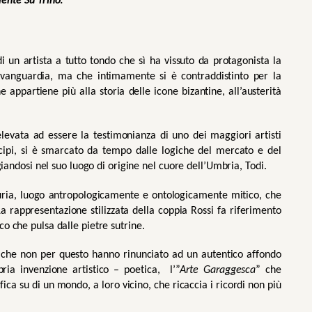
ente Su Trino
: 
i un artista a tutto tondo che sì ha vissuto da protagonista la 
avanguardia, ma che intimamente si è contraddistinto per la 
 appartiene più alla storia delle icone bizantine, all’austerità 
elevata ad essere la testimonianza di uno dei maggiori artisti 
ncipi, si è smarcato da tempo dalle logiche del mercato e del 
giandosi nel suo luogo di origine nel cuore dell’Umbria, Todi. 
uria, luogo antropologicamente e ontologicamente mitico, che 
La rappresentazione stilizzata della coppia Rossi fa riferimento 
o che pulsa dalle pietre sutrine. 
te, che non per questo hanno rinunciato ad un autentico affondo 
ria invenzione artistico – poetica,  l’”
Arte Garaggesca
” che 
ica su di un mondo, a loro vicino, che ricaccia i ricordi non più 