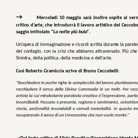
→
        Mercoledì 10 maggio sarà inoltre ospite al vern
critico d’arte, che introdurrà il lavoro artistico dei Ceccob
saggio intitolato “
La notte più buia”
. 
Un’opera di immaginazione e ricordi scritta durante la pandemia
del contagio, con la crisi che abbiamo attraversato. Più che 
Sinistra, della politica, della medicina e dell’arte.
Così Roberto Gramiccia scrive di Bruno Ceccobelli
:
“Racchiudere in poche righe la complessità del lavoro pluridecennal
racchiudere il senso della Divina Commedia in un twitt. Per racco
artista la cui mirabolante parabola creativa è l’espressione, part
inconciliabili. Passato e presente, ragione e sentimento, astrattis
storia, profondità insondabili e carnali materialità. In questa 
recuperando il senso di un Umanesimo che non vuole morire.”