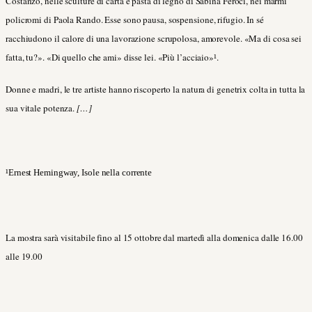
Costanzo, nelle sculture di carta e pasta di legno di Sabina Feroci, nei marmi
policromi di Paola Rando. Esse sono pausa, sospensione, rifugio. In sé
racchiudono il calore di una lavorazione scrupolosa, amorevole. «Ma di cosa sei
fatta, tu?». «Di quello che ami» disse lei. «Più l’acciaio»
.
¹
Donne e madri, le tre artiste hanno riscoperto la natura di genetrix colta in tutta la
sua vitale potenza.
[…]
¹
Ernest Hemingway, Isole nella corrente
La mostra sarà visitabile fino al 15 ottobre dal martedì alla domenica dalle 16.00
alle 19.00