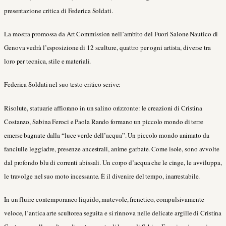
presentazione critica di Federica Soldati.
La mostra promossa da Art Commission nell’ambito del Fuori Salone Nautico di
Genova vedrà l’esposizione di 12 sculture, quattro per ogni artista, diverse tra
loro per tecnica, stile e materiali.
Federica Soldati nel suo testo critico scrive:
Risolute, statuarie affiorano in un salino orizzonte: le creazioni di Cristina
Costanzo, Sabina Feroci e Paola Rando formano un piccolo mondo di terre
emerse bagnate dalla “luce verde dell’acqua”. Un piccolo mondo animato da
fanciulle leggiadre, presenze ancestrali, anime garbate. Come isole, sono avvolte
dal profondo blu di correnti abissali. Un corpo d’acqua che le cinge, le avviluppa,
le travolge nel suo moto incessante. È il divenire del tempo, inarrestabile.
In un fluire contemporaneo liquido, mutevole, frenetico, compulsivamente
veloce, l’antica arte scultorea seguita e si rinnova nelle delicate argille di Cristina