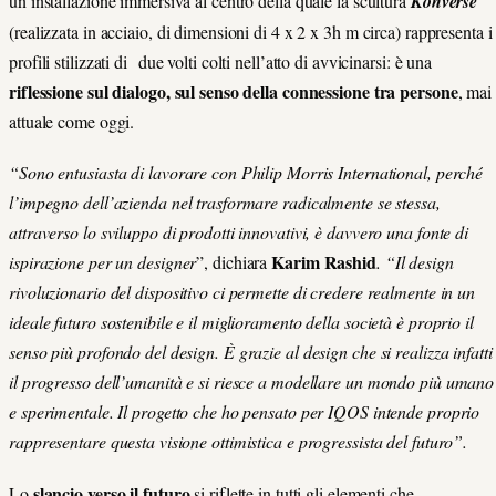
un’installazione immersiva al centro della quale la scultura
Konverse
(realizzata in acciaio, di dimensioni di 4 x 2 x 3h m circa) rappresenta i
profili stilizzati di due volti colti nell’atto di avvicinarsi: è una
riflessione sul dialogo, sul senso della connessione tra persone
, mai
attuale come oggi.
“Sono entusiasta di lavorare con Philip Morris International, perché
l’impegno dell’azienda nel trasformare radicalmente se stessa,
attraverso lo sviluppo di prodotti innovativi, è davvero una fonte di
Karim Rashid
ispirazione per un designer
”, dichiara
. “Il design
rivoluzionario del dispositivo ci permette di credere realmente in un
ideale futuro sostenibile e il miglioramento della società è proprio il
senso più profondo del design. È grazie al design che si realizza infatti
il progresso dell’umanità e si riesce a modellare un mondo più umano
e sperimentale. Il progetto che ho pensato per IQOS intende proprio
rappresentare questa visione ottimistica e progressista del futuro”.
slancio verso il futuro
Lo
si riflette in tutti gli elementi che