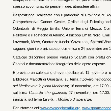
spesso accomunati da pensieri, idee, atmosfere affini».
L’esposizione, realizzata con il patrocinio di Provincia di 
Comprehensive Cancer Center, Ordine degli Psicologi de
Odontoiatri di Reggio Emilia, Unione Terra di Mezzo, Co
Palliative e il sostegno di Adorno, Assicoop Emilia Nord, Emi
Lovemark, Moss, Onoranze funebri Cavazzoni, Speroni Water 
seguenti giorni e orari: sabato, domenica e 24 novembre ore 1
Catalogo disponibile presso Palazzo Scaruffi con prefazion
Cantoni e documentazione fotografica delle opere esposte.
È previsto un calendario di eventi collaterali: 11 novembre, o
Biblioteca Maldotti di Guastalla, sul tema
Il povero nell’icono
del Medioevo e la piena Modernità
; 16 novembre, ore 17.00, 
sul tema
L’ascolto che guarisce
; 27 novembre, ore 17.00, 
sanitaria, sul tema
La vita… Mosaico di speranze.
Per informazioni:
www.avdreggioemilia.org
,
www.gommapanela