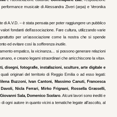
performance musicale di Alessandra Ziveri (arpa) e Veronika
te di A.V.D. – è stata pensata per poter raggiungere un pubblico
 valori fondanti dell’associazione. Fare cultura, utilizzando varie
soprattutto per un’associazione come la nostra che si spende
ento ed evitare così la
sofferenza inutile
.
ggiamento empatico, la vicinanza… si possono generare relazioni
o umano, e creano legami straordinari che arricchiscono la vita».
ti, disegni, fotografie, installazioni, sculture, arte digitale e
 quali originari del territorio di Reggio Emilia o ad esso legati:
Milena Buzzoni, Ivan Cantoni, Massimo Canuti, Francesca
Davoli, Nicla Ferrari, Mirko Frignani, Rossella Grasselli,
, Giovanni Sala, Domenico Scolaro
. Alcuni lavori sono inediti e
o di ogni autore in quanto vicini a tematiche legate all’ascolto, al