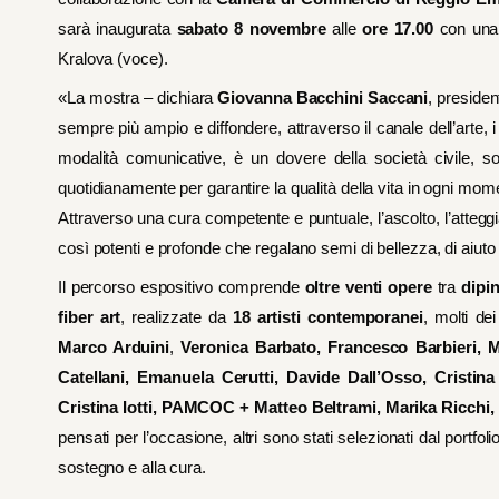
sarà inaugurata
sabato 8 novembre
alle
ore 17.00
con una 
Kralova (voce).
«La mostra – dichiara
Giovanna Bacchini Saccani
, presiden
sempre più ampio e diffondere, attraverso il canale dell’arte, i
modalità comunicative, è un dovere della società civile, 
quotidianamente per garantire la qualità della vita in ogni mom
Attraverso una cura competente e puntuale, l’ascolto, l’atte
così potenti e profonde che regalano semi di bellezza, di aiut
Il percorso espositivo comprende
oltre venti opere
tra
dipin
fiber art
, realizzate da
18 artisti contemporanei
, molti dei
Marco Arduini
,
Veronica Barbato, Francesco Barbieri, 
Catellani, Emanuela Cerutti, Davide Dall’Osso, Cristina 
Cristina Iotti, PAMCOC + Matteo Beltrami, Marika Ricchi
pensati per l’occasione, altri sono stati selezionati dal portfoli
sostegno e alla cura.