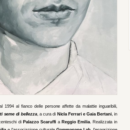
al 1994 al fianco delle persone affette da malattie inguaribili,
tti seme di bellezza
, a cura di
Nicla Ferrari e Gaia Bertani
, in
centeschi di
Palazzo Scaruffi
a
Reggio Emilia
. Realizzata in
lia
e l’associazione culturale
Gommapane Lab
, l’esposizione