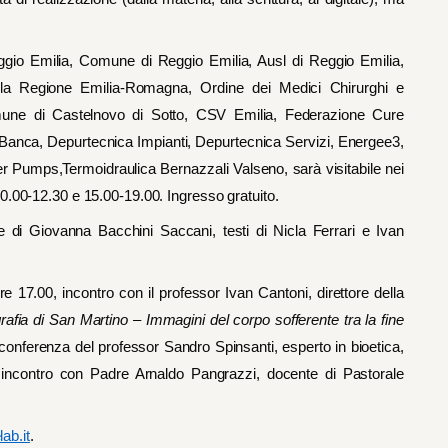
Reggio Emilia, Comune di Reggio Emilia, Ausl di Reggio Emilia,
lla Regione Emilia-Romagna, Ordine dei Medici Chirurghi e
mune di Castelnovo di Sotto, CSV Emilia, Federazione Cure
l Banca, Depurtecnica Impianti, Depurtecnica Servizi, Energee3,
Pumps,Termoidraulica Bernazzali Valseno, sarà visitabile nei
0.00-12.30 e 15.00-19.00. Ingresso gratuito.
e di Giovanna Bacchini Saccani, testi di Nicla Ferrari e Ivan
re 17.00, incontro con il professor Ivan Cantoni, direttore della
grafia di San Martino – Immagini del corpo sofferente tra la fine
conferenza del professor Sandro Spinsanti, esperto in bioetica,
incontro con Padre Arnaldo Pangrazzi, docente di Pastorale
b.it
.