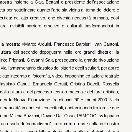
 mostra insieme a Gaia Bertani e presidente dell’associazione
 per sottolineare quanto l’arte sia vicina al tema del dolore e
utica: nell’atto creativo, che diventa necessità primaria, così
e invisibili barriere emotive e culturali trasformandosi in
 mostra: «Marco Arduini, Francesco Barbieri, Ivan Cantoni,
ltura del secondo dopoguerra nelle loro grandi direttrici: la
 Mirko Frignani, Giovanni Sala proseguono la grande rivoluzione
a l’armamentario classico dei pittori e degli scultori, per aprire
mpiego integrato di fotografia, video, happening ed azione teatrale
Massimo Canuti, Emanuela Cerutti, Cristina Davoli, Rossella
dalla pittura e del processo tecnico-materiale del fare artistico,
e della Nuova Figurazione, fra gli anni ’90 e i primi 2000. Nicla
a manualità in contesti concettuali, contaminando fra loro le due
i, come Milena Buzzoni, Davide Dall’Osso, PAMCOC, sviluppano
 una sorta di “nomadismo” tipico di molta arte colta del nostro
 di realizzazione (dalla materia, alla scrittura, al digitale), ma