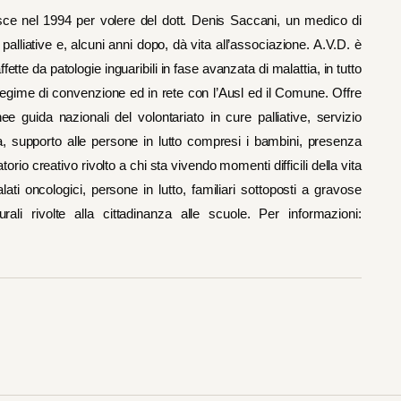
ce nel 1994 per volere del dott. Denis Saccani, un medico di
 palliative e, alcuni anni dopo, dà vita all’associazione. A.V.D. è
ette da patologie inguaribili in fase avanzata di malattia, in tutto
in regime di convenzione ed in rete con l’Ausl ed il Comune. Offre
ee guida nazionali del volontariato in cure palliative, servizio
a, supporto alle persone in lutto compresi i bambini, presenza
io creativo rivolto a chi sta vivendo momenti difficili della vita
malati oncologici, persone in lutto, familiari sottoposti a gravose
rali rivolte alla cittadinanza alle scuole. Per informazioni: