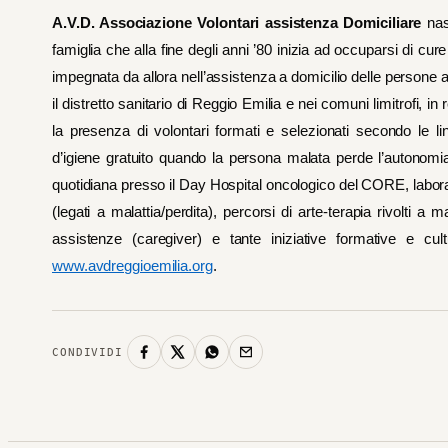
A.V.D. Associazione Volontari assistenza Domiciliare
nas
famiglia che alla fine degli anni ’80 inizia ad occuparsi di cure
impegnata da allora nell’assistenza a domicilio delle persone aff
il distretto sanitario di Reggio Emilia e nei comuni limitrofi, 
la presenza di volontari formati e selezionati secondo le lin
d’igiene gratuito quando la persona malata perde l’autonomi
quotidiana presso il Day Hospital oncologico del CORE, laborator
(legati a malattia/perdita), percorsi di arte-terapia rivolti a 
assistenze (caregiver) e tante iniziative formative e cultu
www.avdreggioemilia.org
.
CONDIVIDI