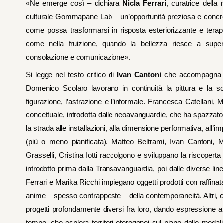
«Ne emerge così – dichiara
Nicla Ferrari
, curatrice della
culturale Gommapane Lab – un’opportunità preziosa e concreta
come possa trasformarsi in risposta esteriorizzante e terape
come nella fruizione, quando la bellezza riesce a superar
consolazione e comunicazione».
Si legge nel testo critico di
Ivan Cantoni
che accompagna la
Domenico Scolaro lavorano in continuità la pittura e la scu
figurazione, l’astrazione e l’informale. Francesca Catellani,
concettuale, introdotta dalle neoavanguardie, che ha spazzato vi
la strada alle installazioni, alla dimensione performativa, all’i
(più o meno pianificata). Matteo Beltrami, Ivan Cantoni, 
Grasselli, Cristina Iotti raccolgono e sviluppano la riscoperta 
introdotto prima dalla Transavanguardia, poi dalle diverse line
Ferrari e Marika Ricchi impiegano oggetti prodotti con raffinat
anime – spesso contrapposte – della contemporaneità. Altr
progetti profondamente diversi fra loro, dando espressione a
tempo, che esplora territori eterogenei sul piano delle modalità