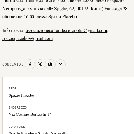
mostra sarà fruibile dalle ore 16.00 alle ore 20.00 presso lo spazio
Neropolis_a.p.s in via delle Spighe, 62, 00172, Roma) Finissage 28
ottobre ore 16.00 presso Spazio Placebo
Info mostra:
associazioneculturale.neropolis@gmail.com
;
spazioplacebo@gmail.com
CONDIVIDI
SEDE
Spazio Placebo
INDIRIZZO
Via Cosimo Bertacchi 14
CURATORE
Spazio Placebo e Spazio Neropolis