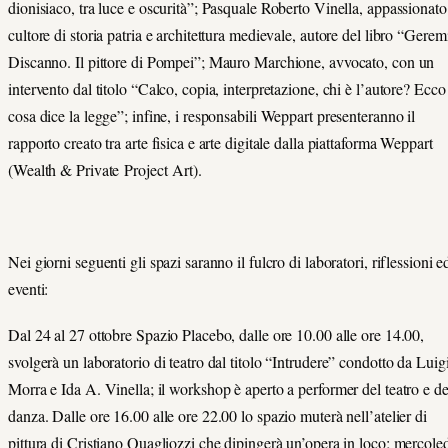
dionisiaco, tra luce e oscurità”; Pasquale Roberto Vinella, appassionato
cultore di storia patria e architettura medievale, autore del libro “Gerem
Discanno. Il pittore di Pompei”; Mauro Marchione, avvocato, con un
intervento dal titolo “Calco, copia, interpretazione, chi è l’autore? Ecco
cosa dice la legge”; infine, i responsabili Weppart presenteranno il
rapporto creato tra arte fisica e arte digitale dalla piattaforma Weppart
(Wealth & Private Project Art).
Nei giorni seguenti gli spazi saranno il fulcro di laboratori, riflessioni e
eventi:
Dal 24 al 27 ottobre Spazio Placebo, dalle ore 10.00 alle ore 14.00,
svolgerà un laboratorio di teatro dal titolo “Intrudere” condotto da Luig
Morra e Ida A. Vinella; il workshop è aperto a performer del teatro e de
danza. Dalle ore 16.00 alle ore 22.00 lo spazio muterà nell’atelier di
pittura di Cristiano Quagliozzi che dipingerà un’opera in loco; mercole