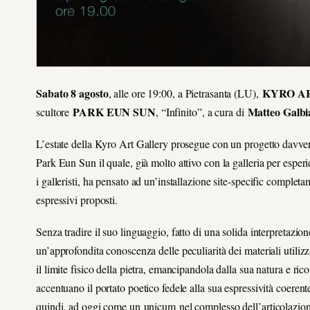
Sabato 8 agosto
KYRO A
, alle ore 19:00, a Pietrasanta (LU),
PARK EUN SUN
Matteo Galbi
scultore
, “Infinito”, a cura di
L’estate della Kyro Art Gallery prosegue con un progetto davvero
Park Eun Sun il quale, già molto attivo con la galleria per esperie
i galleristi, ha pensato ad un’installazione site-specific comple
espressivi proposti.
Senza tradire il suo linguaggio, fatto di una solida interpretazion
un’approfondita conoscenza delle peculiarità dei materiali utili
il limite fisico della pietra, emancipandola dalla sua natura e ric
accentuano il portato poetico fedele alla sua espressività coeren
quindi, ad oggi come un unicum nel complesso dell’articolazione