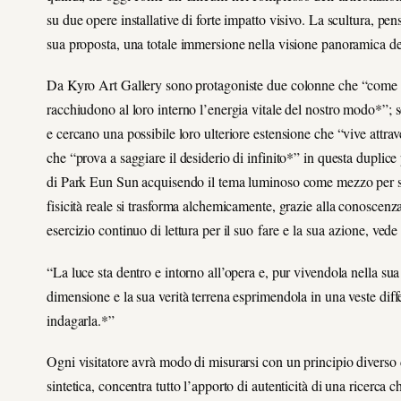
su due opere installative di forte impatto visivo. La scultura, pe
sua proposta, una totale immersione nella visione panoramica del
Da Kyro Art Gallery sono protagoniste due colonne che “come st
racchiudono al loro interno l’energia vitale del nostro modo*”; 
e cercano una possibile loro ulteriore estensione che “vive attrav
che “prova a saggiare il desiderio di infinito*” in questa duplice
di Park Eun Sun acquisendo il tema luminoso come mezzo per sra
fisicità reale si trasforma alchemicamente, grazie alla conoscenz
esercizio continuo di lettura per il suo fare e la sua azione, vede 
“La luce sta dentro e intorno all’opera e, pur vivendola nella sua
dimensione e la sua verità terrena esprimendola in una veste differ
indagarla.*”
Ogni visitatore avrà modo di misurarsi con un principio diverso
sintetica, concentra tutto l’apporto di autenticità di una ricerca 