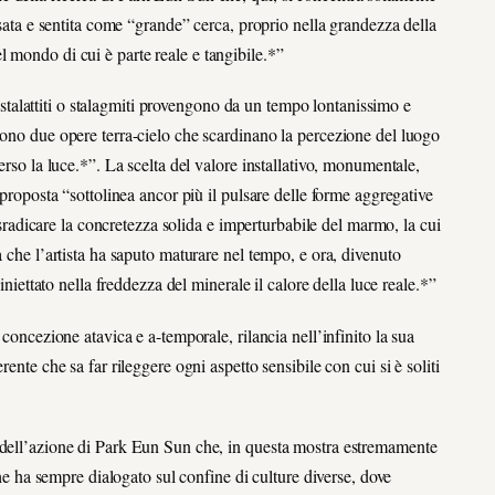
nsata e sentita come “grande” cerca, proprio nella grandezza della
 mondo di cui è parte reale e tangibile.*”
alattiti o stalagmiti provengono da un tempo lontanissimo e
sono due opere terra-cielo che scardinano la percezione del luogo
erso la luce.*”. La scelta del valore installativo, monumentale,
 proposta “sottolinea ancor più il pulsare delle forme aggregative
dicare la concretezza solida e imperturbabile del marmo, la cui
a che l’artista ha saputo maturare nel tempo, e ora, divenuto
iniettato nella freddezza del minerale il calore della luce reale.*”
 concezione atavica e a-temporale, rilancia nell’infinito la sua
ente che sa far rileggere ogni aspetto sensibile con cui si è soliti
 dell’azione di Park Eun Sun che, in questa mostra estremamente
che ha sempre dialogato sul confine di culture diverse, dove