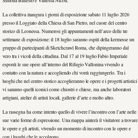
Simona Ballesio e Vanessa Nicoli.
La collettiva inaugura i giorni di esposizione sabato 11 luglio 2026
presso il Loggiato della Chiesa di San Pietro, nel cuore del centro
storico di Leonessa. Numerosi gli appuntamenti nell’arco delle tre
settimane di esposizione: il 18 luglio saranno ospiti della kermesse un
gruppo di partecipanti di Sketchcrawl Roma, che dipingeranno dal
vero tra i vicoli della cittadina. Dal 17 al 19 luglio Fabio Imperiale
esporrà le sue opere all’interno del Rifugio Vallonina vivendo a
contatto con la natura e accogliendo chi vorrà raggiungerlo. Tra i
luoghi che nel centro storico accoglieranno le opere e i progetti artistici
vi saranno quelli iconici come chiostri e chiese, ma anche laboratori
artigiani, atelier di artisti locali, gallerie d’arte e molto altro.
La rassegna ha come intento quello di vivere l’incontro con l’arte nelle
sue varie forme di espressione. Una mappa aiuterà il visitatore a trovare
le opere e gli artisti, vivendo un momento di incontro con le opere e
con i luoghi che le accolgono.