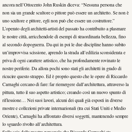
ancora nell’Ottocento John Ruskin diceva: “Nessuna persona che
non sia un grande scultore o pittore può essere un architetto. Se non è
uno scultore e pittore, egli non può che essere un costruttore.”
L’operato degli architetti-artisti del passato ha contribuito a plasmare
le nostre città, arricchendole di esempi di straordinaria bellezza, fino
al secondo dopoguerra. Da qui in poi le due discipline hanno subito
un’improvvisa scissione, aprendo la strada all’edilizia sconsiderata e
priva di ogni carattere artistico, che ha profondamente rovinato le
nostre periferie. Da allora pochi sono stati gli architetti in grado di
ricucire questo strappo. Ed è proprio questo che le opere di Riccardo
Carnaghi cercano di fare: far riemergere dall’architettura, attraverso la
pittura, tutto il suo aspetto artistico; creando così un nuovo spunto di
riflessione… Nei suoi lavori, alcuni dei quali già esposti in diverse
mostre e collezioni private internazionali (tra cui Stati Uniti e Medio
Oriente), Carnaghi ha affrontato diversi soggetti, mantenendo sempre
lo sguardo rivolto all’architettura.
Sulla scia della mostra personale che Riccardo Carnaghi sta