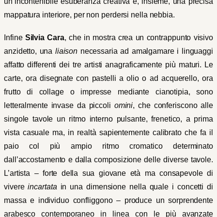
un’incontenibile esuberanza creativa e, insieme, una precisa
mappatura interiore, per non perdersi nella nebbia.
Infine
Silvia Cara
, che in mostra crea un contrappunto visivo
anzidetto, una
liaison
necessaria ad amalgamare i linguaggi
affatto differenti dei tre artisti anagraficamente più maturi. Le
carte, ora disegnate con pastelli a olio o ad acquerello, ora
frutto di collage o impresse mediante cianotipia, sono
letteralmente invase da piccoli
omini
, che conferiscono alle
singole tavole un ritmo interno pulsante, frenetico, a prima
vista casuale ma, in realtà sapientemente calibrato che fa il
paio col più ampio ritmo cromatico determinato
dall’accostamento e dalla composizione delle diverse tavole.
L’artista – forte della sua giovane età ma consapevole di
vivere
incartata
in una dimensione nella quale i concetti di
massa e individuo confliggono – produce un sorprendente
arabesco contemporaneo in linea con le più avanzate