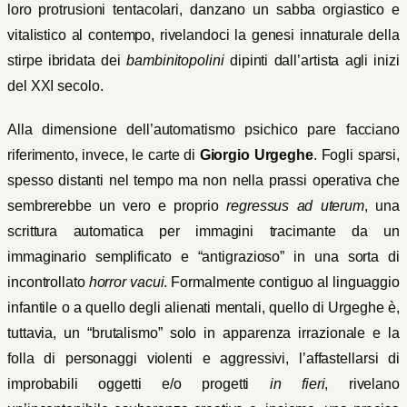
loro protrusioni tentacolari, danzano un sabba orgiastico e
vitalistico al contempo, rivelandoci la genesi innaturale della
stirpe ibridata dei
bambinitopolini
dipinti dall’artista agli inizi
del XXI secolo.
Alla dimensione dell’automatismo psichico pare facciano
riferimento, invece, le carte di
Giorgio Urgeghe
. Fogli sparsi,
spesso distanti nel tempo ma non nella prassi operativa che
sembrerebbe un vero e proprio
regressus ad uterum
, una
scrittura automatica per immagini tracimante da un
immaginario semplificato e “antigrazioso” in una sorta di
incontrollato
horror vacui
. Formalmente contiguo al linguaggio
infantile o a quello degli alienati mentali, quello di Urgeghe è,
tuttavia, un “brutalismo” solo in apparenza irrazionale e la
folla di personaggi violenti e aggressivi, l’affastellarsi di
improbabili oggetti e/o progetti
in fieri
, rivelano