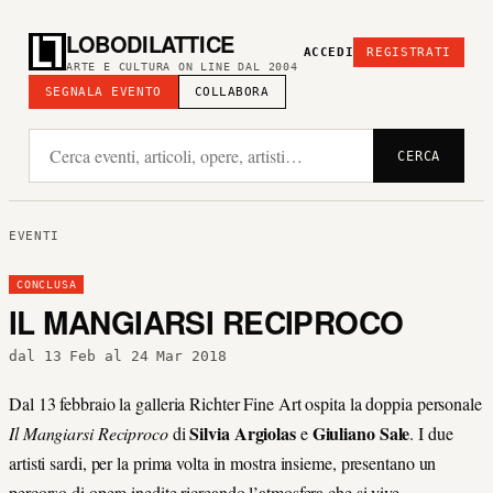
LOBODILATTICE
ACCEDI
REGISTRATI
ARTE E CULTURA ON LINE DAL 2004
SEGNALA EVENTO
COLLABORA
CERCA
EVENTI
CONCLUSA
IL MANGIARSI RECIPROCO
dal 13 Feb al 24 Mar 2018
Dal 13 febbraio la galleria Richter Fine Art ospita la doppia personale
Silvia Argiolas
Giuliano Sale
Il Mangiarsi Reciproco
di
e
. I due
artisti sardi, per la prima volta in mostra insieme, presentano un
percorso di opere inedite ricreando l’atmosfera che si vive