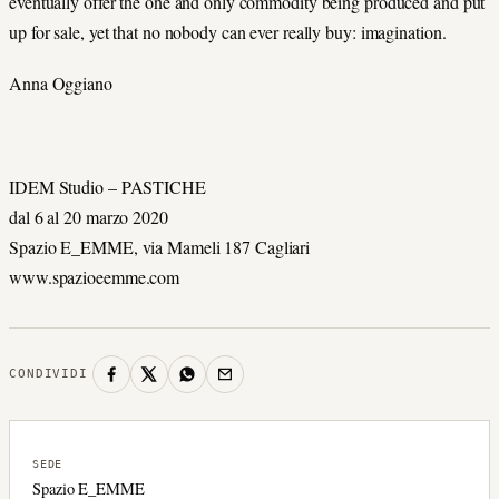
eventually offer the one and only commodity being produced and put
up for sale, yet that no nobody can ever really buy: imagination.
Anna Oggiano
IDEM Studio – PASTICHE
dal 6 al 20 marzo 2020
Spazio E_EMME, via Mameli 187 Cagliari
www.spazioeemme.com
CONDIVIDI
SEDE
Spazio E_EMME