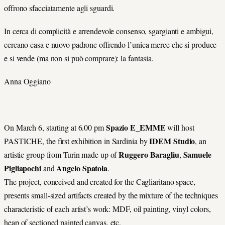
offrono sfacciatamente agli sguardi.
In cerca di complicità e arrendevole consenso, sgargianti e ambigui,
cercano casa e nuovo padrone offrendo l’unica merce che si produce
e si vende (ma non si può comprare): la fantasia.
Anna Oggiano
Spazio E_EMME
On March 6, starting at 6.00 pm
will host
IDEM Studio
PASTICHE, the first exhibition in Sardinia by
, an
Ruggero Baragliu
Samuele
artistic group from Turin made up of
,
Pigliapochi
Angelo Spatola
and
.
The project, conceived and created for the Cagliaritano space,
presents small-sized artifacts created by the mixture of the techniques
characteristic of each artist’s work: MDF, oil painting, vinyl colors,
heap of sectioned painted canvas, etc.