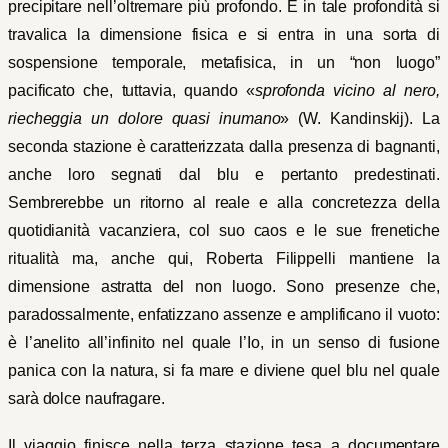
precipitare nell’oltremare più profondo. E in tale profondità si
travalica la dimensione fisica e si entra in una sorta di
sospensione temporale, metafisica, in un “non luogo”
pacificato che, tuttavia, quando «
sprofonda vicino al nero,
riecheggia un dolore quasi inumano
» (W. Kandinskij). La
seconda stazione è caratterizzata dalla presenza di bagnanti,
anche loro segnati dal blu e pertanto predestinati.
Sembrerebbe un ritorno al reale e alla concretezza della
quotidianità vacanziera, col suo caos e le sue frenetiche
ritualità ma, anche qui, Roberta Filippelli mantiene la
dimensione astratta del non luogo. Sono presenze che,
paradossalmente, enfatizzano assenze e amplificano il vuoto:
è l’anelito all’infinito nel quale l’Io, in un senso di fusione
panica con la natura, si fa mare e diviene quel blu nel quale
sarà dolce naufragare.
Il viaggio finisce nella terza stazione tesa a documentare