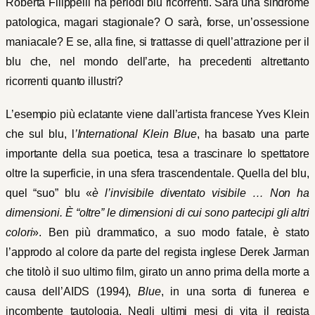
Roberta Filippelli ha periodi blu ricorrenti. Sarà una sindrome
patologica, magari stagionale? O sarà, forse, un’ossessione
maniacale? E se, alla fine, si trattasse di quell’attrazione per il
blu che, nel mondo dell’arte, ha precedenti altrettanto
ricorrenti quanto illustri?
L’esempio più eclatante viene dall’artista francese Yves Klein
che sul blu, l
’International Klein Blue
, ha basato una parte
importante della sua poetica, tesa a trascinare lo spettatore
oltre la superficie, in una sfera trascendentale. Quella del blu,
quel “suo” blu «
è l’invisibile diventato visibile … Non ha
dimensioni. È “oltre” le dimensioni di cui sono partecipi gli altri
colori
». Ben più drammatico, a suo modo fatale, è stato
l’approdo al colore da parte del regista inglese Derek Jarman
che titolò il suo ultimo film, girato un anno prima della morte a
causa dell’AIDS (1994),
Blue
, in una sorta di funerea e
incombente tautologia. Negli ultimi mesi di vita il regista