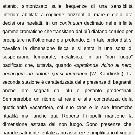
attento, sintonizzato sulle frequenze di una sensibilità
interiore abilitata a coglierle: orizzonti di mare e cielo, ora
decisi ora rarefatti, in un
continuum
declinato nelle infinite
gamme cromatiche che transitano dal più diafano ceruleo per
precipitare nell’oltremare più profondo. E in tale profondità si
travalica la dimensione fisica e si entra in una sorta di
sospensione temporale, metafisica, in un “non luogo”
pacificato che, tuttavia, quando «
sprofonda vicino al nero,
riecheggia un dolore quasi inumano
» (W. Kandinskij). La
seconda stazione è caratterizzata dalla presenza di bagnanti,
anche loro segnati dal blu e pertanto predestinati.
Sembrerebbe un ritorno al reale e alla concretezza della
quotidianità vacanziera, col suo caos e le sue frenetiche
ritualità ma, anche qui, Roberta Filippelli mantiene la
dimensione astratta del non luogo. Sono presenze che,
paradossalmente, enfatizzano assenze e amplificano il vuoto: