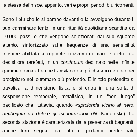
la stessa definisce, appunto, veri e propri periodi blu ricorrenti.
Sono i blu che le si parano davanti e la avvolgono durante il
suo camminare lento, in una ritualità quotidiana scandita da
10.000 passi e che vengono selezionati dal suo sguardo
attento, sintonizzato sulle frequenze di una sensibilità
interiore abilitata a coglierle: orizzonti di mare e cielo, ora
decisi ora rarefatti, in un
continuum
declinato nelle infinite
gamme cromatiche che transitano dal più diafano ceruleo per
precipitare nell’oltremare più profondo. E in tale profondità si
travalica la dimensione fisica e si entra in una sorta di
sospensione temporale, metafisica, in un “non luogo”
pacificato che, tuttavia, quando «
sprofonda vicino al nero,
riecheggia un dolore quasi inumano
» (W. Kandinskij). La
seconda stazione è caratterizzata dalla presenza di bagnanti,
anche loro segnati dal blu e pertanto predestinati.