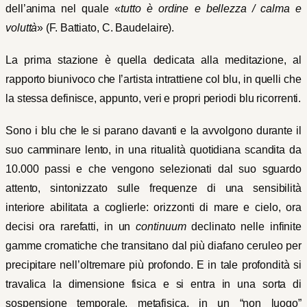
dell’anima nel quale «
tutto è ordine e bellezza / calma e
voluttà
» (F. Battiato, C. Baudelaire).
La prima stazione è quella dedicata alla meditazione, al
rapporto biunivoco che l’artista intrattiene col blu, in quelli che
la stessa definisce, appunto, veri e propri periodi blu ricorrenti.
Sono i blu che le si parano davanti e la avvolgono durante il
suo camminare lento, in una ritualità quotidiana scandita da
10.000 passi e che vengono selezionati dal suo sguardo
attento, sintonizzato sulle frequenze di una sensibilità
interiore abilitata a coglierle: orizzonti di mare e cielo, ora
decisi ora rarefatti, in un
continuum
declinato nelle infinite
gamme cromatiche che transitano dal più diafano ceruleo per
precipitare nell’oltremare più profondo. E in tale profondità si
travalica la dimensione fisica e si entra in una sorta di
sospensione temporale, metafisica, in un “non luogo”